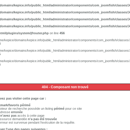
/domains/kepice.info/public_html/administrator/components/com_joomfish/classes/
/domains/kepice.info/public_html/administrator/components/com_joomfish/classes/
/domains/kepice.info/public_html/administrator/components/com_joomfish/classes/
/domains/kepice.info/public_html/administrator/components/com_joomfish/classes/
tml/plugins/system/jfrouter.php
on line
456
/home/kepice/domains/kepice.info/public_html/administrator/components/com_joomfish/classes
4
/home/kepice/domains/kepice.info/public_html/administrator/components/com_joomfish/classes
5
/home/kepice/domains/kepice.info/public_html/administrator/components/com_joomfish/classes
6
404 - Composant non trouvé
ez pas visiter cette page car :
mark/favoris périmé
teur de recherche possède un listing
périmé
pour ce site
adresse
erronée
s
n'avez pas
accès à cette page
essource demandée
n'a pas été trouvée
rreur est survenue pendant l'exécution de la requête.
ayer l'une des pages suivantes :