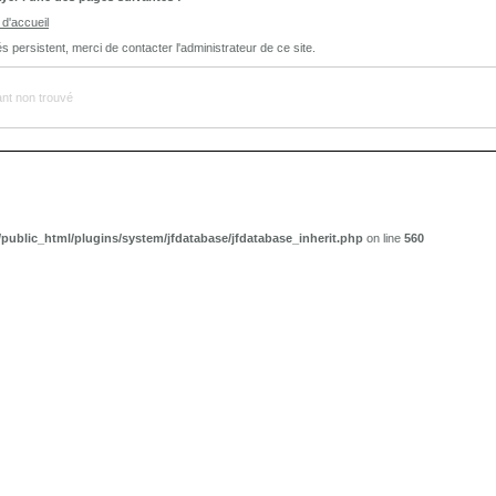
d'accueil
ltés persistent, merci de contacter l'administrateur de ce site.
t non trouvé
public_html/plugins/system/jfdatabase/jfdatabase_inherit.php
on line
560