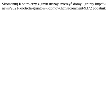
Skomentuj Kontrolerzy z gmin ruszają mierzyć domy i grunty
http:/
news/2821-knotrola-gruntow-i-domow.html#comment-9372
podatnik