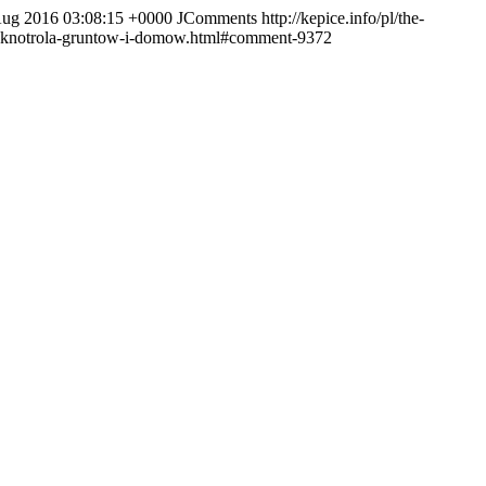
Aug 2016 03:08:15 +0000
JComments
http://kepice.info/pl/the-
821-knotrola-gruntow-i-domow.html#comment-9372