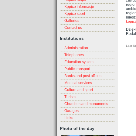
zasług
regio
Kępice informacje
ambic
regio
Kępice sport
miesz
Galleries
kepic
Contact us
Dzięk
Redak
Institutions
Last U
Administration
Telephones
Education system
Public transport
Banks and post offices
Medical services
Culture and sport
Turism
Churches and monuments
Garages
Links
Photo of the day