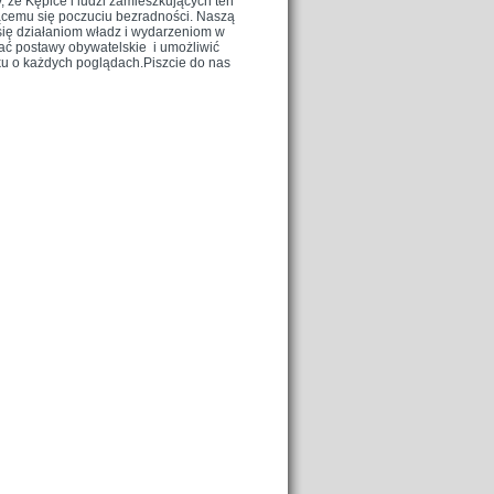
, że Kępice i ludzi zamieszkujących ten
ącemu się poczuciu bezradności. Naszą
 się działaniom władz i wydarzeniom w
ać postawy obywatelskie i umożliwić
u o każdych poglądach.Piszcie do nas