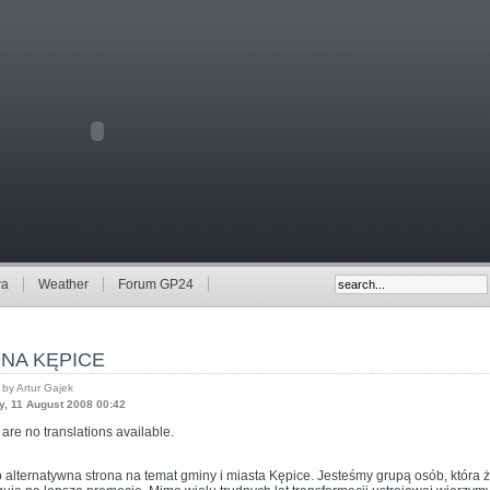
wa
Weather
Forum GP24
NA KĘPICE
 by Artur Gajek
, 11 August 2008 00:42
are no translations available.
o alternatywna strona na temat gminy i miasta Kępice. Jesteśmy grupą osób, która ż