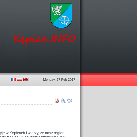
Monday, 27 Feb 2017
yje w Kępicach i wierzy, że nasz region