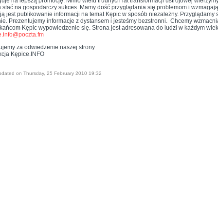
uje na lepszą promocję. Mimo wielu trudnych lat transformacji ustrojowej wierzymy
n stać na gospodarczy sukces. Mamy dość przyglądania się problemom i wzmagaj
ją jest publikowanie informacji na temat Kępic w sposób niezależny. Przyglądamy
nie. Prezentujemy informacje z dystansem i jesteśmy bezstronni. Chcemy wzmacni
kańcom Kępic wypowiedzenie się. Strona jest adresowana do ludzi w każdym wiek
e.info@poczta.fm
ujemy za odwiedzenie naszej strony
cja Kępice.INFO
pdated on Thursday, 25 February 2010 19:32