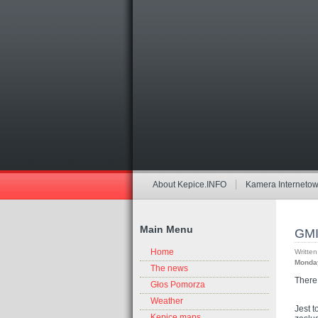
About Kepice.INFO
Kamera Interneto
Main Menu
GMI
Home
Written
Monday
The news
There 
Głos Pomorza
Weather
Jest t
Kepice maps