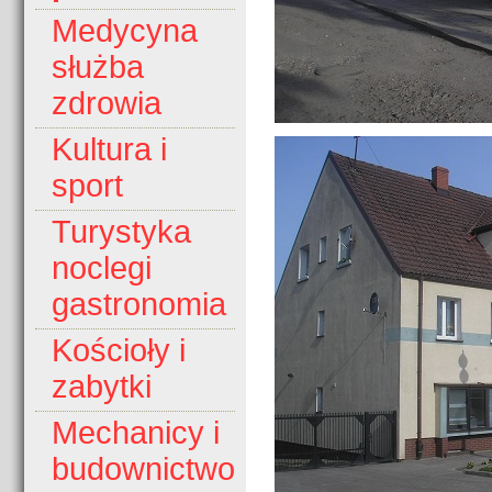
Medycyna
służba
zdrowia
Kultura i
sport
Turystyka
noclegi
gastronomia
Kościoły i
zabytki
Mechanicy i
budownictwo