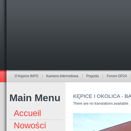
O Kępice.INFO
Kamera Internetowa
Pogoda
Forum GP24
Main Menu
KĘPICE I OKOLICA - B
There are no translations available.
Accueil
Nowości