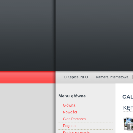
O Kępice.INFO
Kamera Internetowa
Menu główne
GAL
Główna
KĘP
Nowości
Głos Pomorza
Pogoda
Kępice na mapie