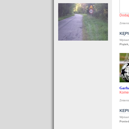
Dodaj
Zmieni
KĘP
Wpisan
Piątek
Garba
Komen
Zmieni
KEP
Wpisan
Ponied