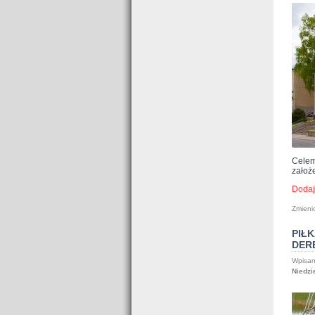
Celem
założe
Dodaj
Zmieni
PIŁ
DER
Wpisan
Niedzi