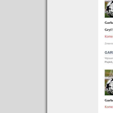
Garba
Gryf 
Komen
Zmieni
GARB
Wpisan
Piątek
Garba
Komen