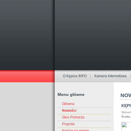
O Kępice.INFO
Kamera Internetowa
Menu główne
NOW
Główna
KĘP
Nowości
Wpisan
Środa,
Głos Pomorza
Pogoda
Kępice na mapie