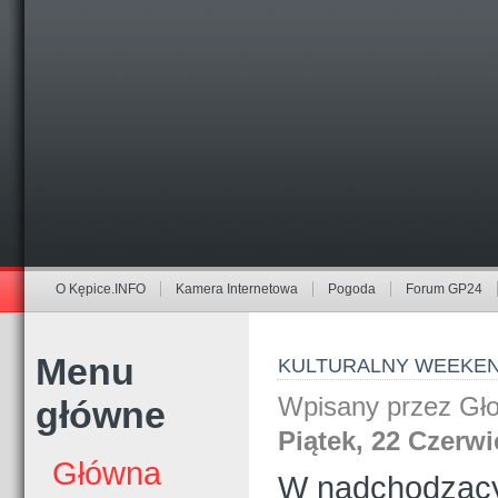
O Kępice.INFO
Kamera Internetowa
Pogoda
Forum GP24
Menu
KULTURALNY WEEKEND
Wpisany przez Gł
główne
Piątek, 22 Czerwi
Główna
W nadchodzący