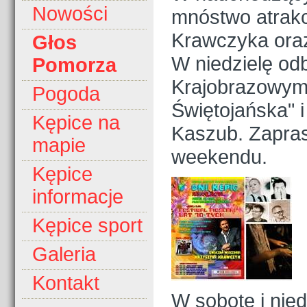
Nowości
mnóstwo atrakcj
Krawczyka oraz 
Głos
W niedzielę od
Pomorza
Krajobrazowym 
Pogoda
Świętojańska" 
Kępice na
Kaszub. Zapra
mapie
weekendu.
Kępice
informacje
Kępice sport
Galeria
Kontakt
W sobotę i nied