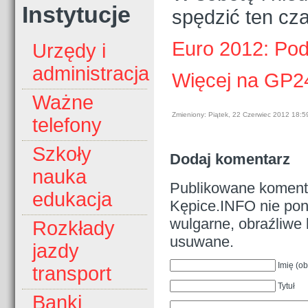
Instytucje
spędzić ten cza
Euro 2012: Pod
Urzędy i
administracja
Więcej na GP2
Ważne
Zmieniony: Piątek, 22 Czerwiec 2012 18:5
telefony
Szkoły
Dodaj komentarz
nauka
Publikowane komenta
edukacja
Kępice.INFO nie pono
wulgarne, obraźliwe 
Rozkłady
usuwane.
jazdy
Imię (o
transport
Tytuł
Banki