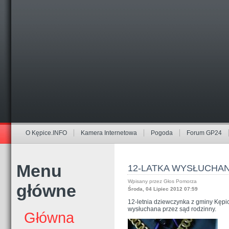
O Kępice.INFO
Kamera Internetowa
Pogoda
Forum GP24
Menu
12-LATKA WYSŁUCHA
Wpisany przez Głos Pomorza
główne
Środa, 04 Lipiec 2012 07:59
12-letnia dziewczynka z gminy Kępice
wysłuchana przez sąd rodzinny.
Główna