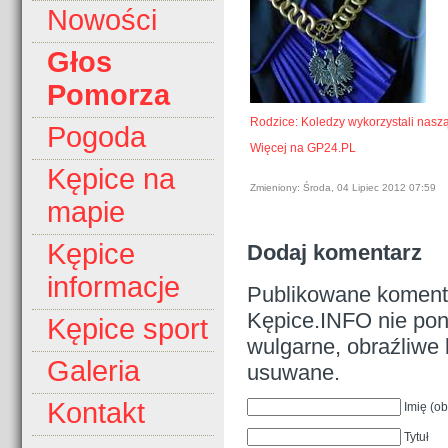
Nowości
Głos
Pomorza
Rodzice: Koledzy wykorzystali naszą
Pogoda
Więcej na GP24.PL
Kępice na
Zmieniony: Środa, 04 Lipiec 2012 07:59
mapie
Kępice
Dodaj komentarz
informacje
Publikowane komenta
Kępice.INFO nie pono
Kępice sport
wulgarne, obraźliwe 
Galeria
usuwane.
Kontakt
Imię (o
Tytuł