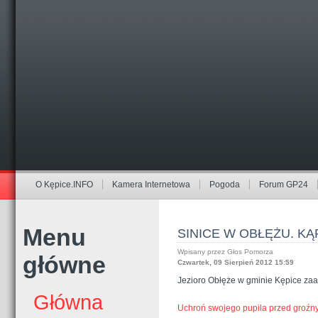
O Kępice.INFO
Kamera Internetowa
Pogoda
Forum GP24
Menu
SINICE W OBŁĘŻU. KĄ
Wpisany przez Głos Pomorza
główne
Czwartek, 09 Sierpień 2012 15:59
Jezioro Obłęże w gminie Kępice zaa
Główna
Uchroń swojego pupila przed groźn