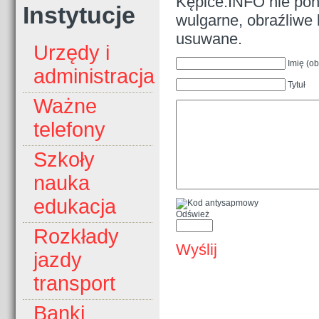
Kępice.INFO nie pono
Instytucje
wulgarne, obraźliwe 
usuwane.
Urzędy i
Imię (o
administracja
Tytuł
Ważne
telefony
Szkoły
nauka
edukacja
Odśwież
Rozkłady
Wyślij
jazdy
transport
Banki