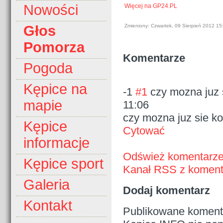
Nowości
Więcej na GP24.PL
Zmieniony: Czwartek, 09 Sierpień 2012 15
Głos
Pomorza
Komentarze
Pogoda
Kępice na
-1
#1
czy mozna juz 
mapie
11:06
czy mozna juz sie k
Kępice
Cytować
informacje
Odśwież komentarz
Kępice sport
Kanał RSS z komenta
Galeria
Dodaj komentarz
Kontakt
Publikowane komenta