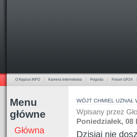
O Kępice.INFO
Kamera Internetowa
Pogoda
Forum GP24
Menu
WÓJT CHMIEL UZNAŁ 
Wpisany przez Gł
główne
Poniedziałek, 08 
Główna
Dzisiaj nie do