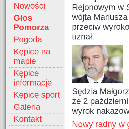
Nowości
Rejonowym w S
wójta Mariusza
Głos
przeciw wyrok
Pomorza
uznał.
Pogoda
Kępice na
mapie
Kępice
informacje
Sędzia Małgorz
Kępice sport
że 2 październ
Galeria
wyrok nakazowy
Kontakt
Nowy radny w 