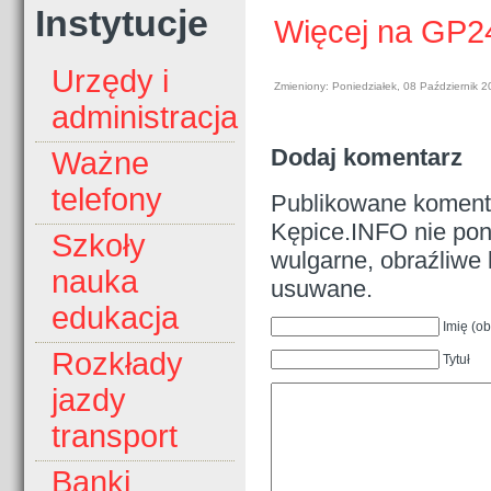
Instytucje
Więcej na GP2
Urzędy i
Zmieniony: Poniedziałek, 08 Październik 
administracja
Dodaj komentarz
Ważne
telefony
Publikowane komenta
Kępice.INFO nie pono
Szkoły
wulgarne, obraźliwe 
nauka
usuwane.
edukacja
Imię (o
Rozkłady
Tytuł
jazdy
transport
Banki