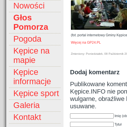
Nowości
Głos
Pomorza
(fot. portal internetowy Gminy Kępice
Pogoda
Więcej na GP24.PL
Kępice na
Zmieniony: Poniedziałek, 08 Październik 
mapie
Kępice
Dodaj komentarz
informacje
Publikowane komenta
Kępice.INFO nie pono
Kępice sport
wulgarne, obraźliwe 
Galeria
usuwane.
Kontakt
Imię (o
Tytuł