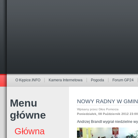
O Kępice.INFO
Kamera Internetowa
Pogoda
Forum GP24
Menu
NOWY RADNY W GMINI
Wpisany przez Głos Pomorza
główne
Poniedziałek, 08 Październik 2012 23:00
Andrzej Brandt wygrał niedzielne w
Główna