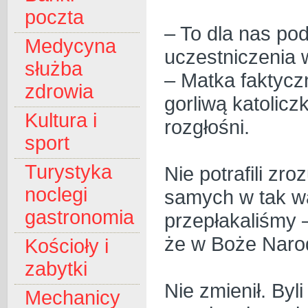
poczta
– To dla nas po
Medycyna
uczestniczenia 
służba
– Matka faktyczn
zdrowia
gorliwą katoliczk
Kultura i
rozgłośni.
sport
Turystyka
Nie potrafili zr
noclegi
samych w tak w
gastronomia
przepłakaliśmy –
że w Boże Narod
Kościoły i
zabytki
Nie zmienił. Byl
Mechanicy