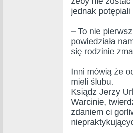
żeby nie zostać
jednak potępial
– To nie pierws
powiedziała nam 
się rodzinie zma
Inni mówią że o
mieli ślubu.
Ksiądz Jerzy Ur
Warcinie, twierd
zdaniem ci gorli
niepraktykującyc