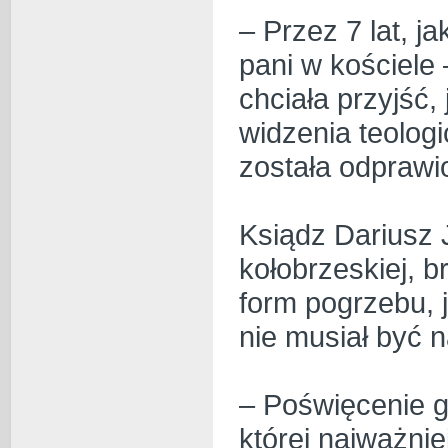
– Przez 7 lat, ja
pani w kościele
chciała przyjść,
widzenia teolog
została odprawi
Ksiądz Dariusz J
kołobrzeskiej, b
form pogrzebu, 
nie musiał być 
– Poświęcenie gr
której najważnie