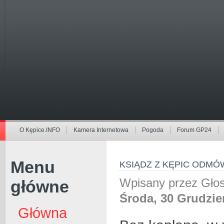
O Kępice.INFO
Kamera Internetowa
Pogoda
Forum GP24
Menu
KSIĄDZ Z KĘPIC ODMÓ
Wpisany przez Gł
główne
Środa, 30 Grudzie
Główna