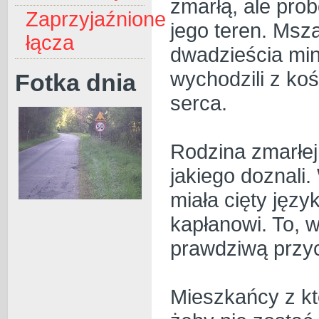
zmarłą, ale prob
Zaprzyjaźnione
jego teren. Msza
łącza
dwadzieścia min
wychodzili z koś
Fotka dnia
serca.
Rodzina zmarłej 
jakiego doznali.
miała cięty języ
kapłanowi. To, 
prawdziwą przy
Mieszkańcy z kt