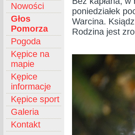
Bez kapłana, w 
Nowości
poniedziałek po
Głos
Warcina. Ksiądz 
Pomorza
Rodzina jest zr
Pogoda
Kępice na
mapie
Kępice
informacje
Kępice sport
Galeria
Kontakt