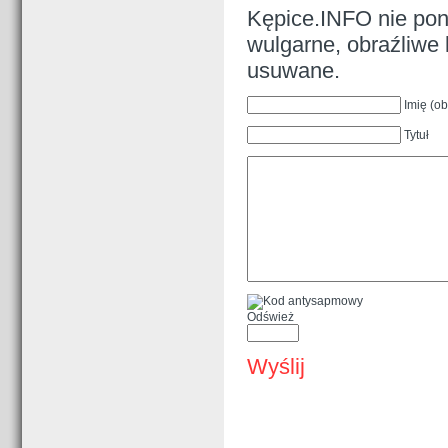
Kępice.INFO nie pono
wulgarne, obraźliwe 
usuwane.
Imię (o
Tytuł
Odśwież
Wyślij