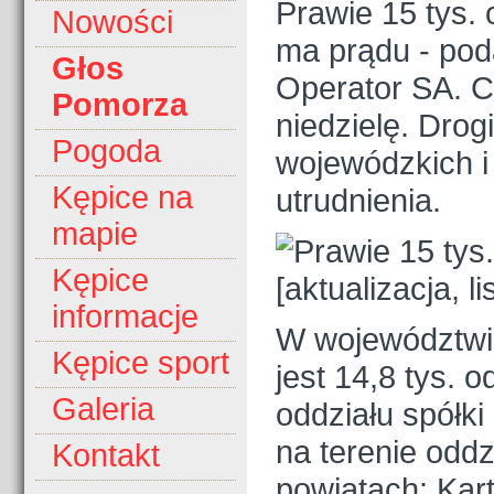
Prawie 15 tys.
Nowości
ma prądu - pod
Głos
Operator SA. C
Pomorza
niedzielę. Drog
Pogoda
wojewódzkich 
Kępice na
utrudnienia.
mapie
Kępice
informacje
W województwi
Kępice sport
jest 14,8 tys. o
Galeria
oddziału spółki
na terenie odd
Kontakt
powiatach: Kar