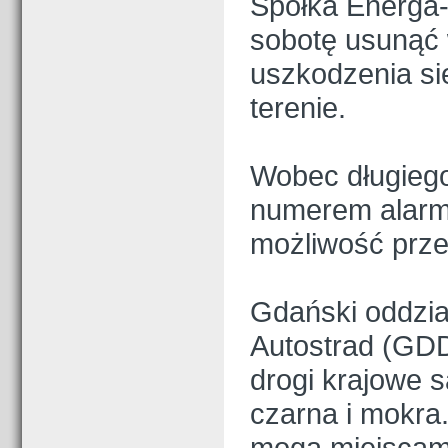
Spółka Energa-
sobotę usunąć 
uszkodzenia si
terenie.
Wobec długiego
numerem alarm
możliwość prze
Gdański oddzia
Autostrad (GDD
drogi krajowe s
czarna i mokra
mogą miejscami