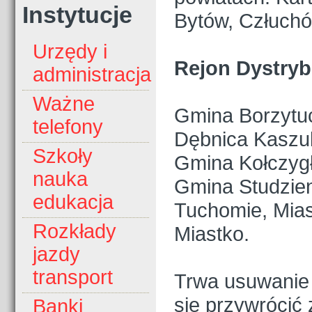
Instytucje
Bytów, Człuchó
Urzędy i
Rejon Dystryb
administracja
Ważne
Gmina Borzytu
telefony
Dębnica Kaszu
Szkoły
Gmina Kołczyg
nauka
Gmina Studzien
edukacja
Tuchomie, Mias
Rozkłady
Miastko.
jazdy
transport
Trwa usuwanie 
się przywrócić 
Banki