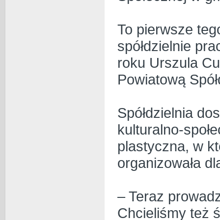
To pierwsze teg
spółdzielnie pr
roku Urszula Cu
Powiatową Spółd
Spółdzielnia do
kulturalno-społ
plastyczna, w kt
organizowała dl
– Teraz prowadzi
Chcieliśmy też 