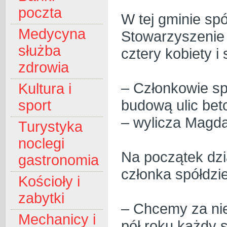
poczta
W tej gminie spó
Medycyna
Stowarzyszenie 
służba
cztery kobiety 
zdrowia
– Członkowie spó
Kultura i
budową ulic be
sport
– wylicza Magda
Turystyka
noclegi
Na początek dzi
gastronomia
członka spółdzi
Kościoły i
zabytki
– Chcemy za nie
Mechanicy i
pół roku każdy 