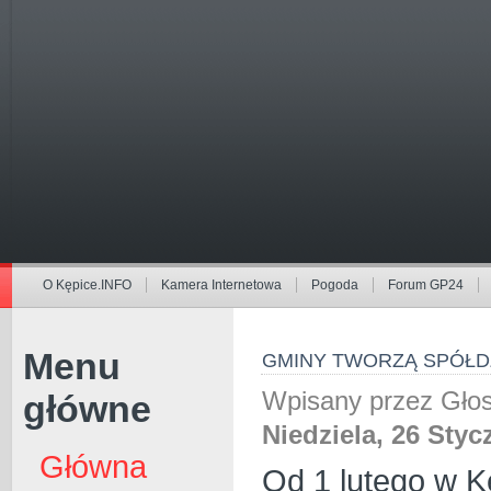
O Kępice.INFO
Kamera Internetowa
Pogoda
Forum GP24
Menu
GMINY TWORZĄ SPÓŁDZ
Wpisany przez Gł
główne
Niedziela, 26 Styc
Główna
Od 1 lutego w K