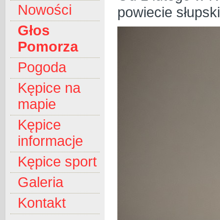
Nowości
powiecie słupsk
Głos
Pomorza
Pogoda
Kępice na
mapie
Kępice
informacje
Kępice sport
Galeria
Kontakt