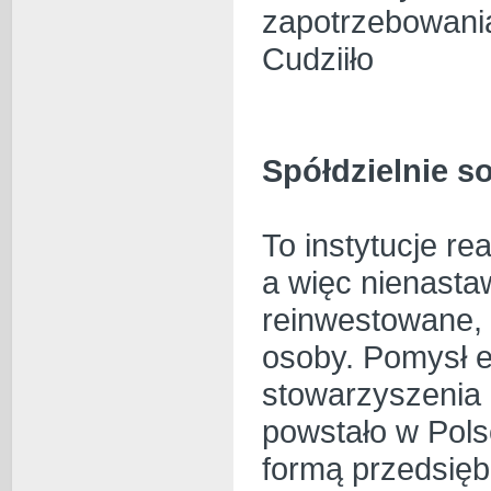
zapotrzebowania.
Cudziiło
Spółdzielnie s
To instytucje re
a więc nienasta
reinwestowane, b
osoby. Pomysł e
stowarzyszenia i
powstało w Pols
formą przedsięb