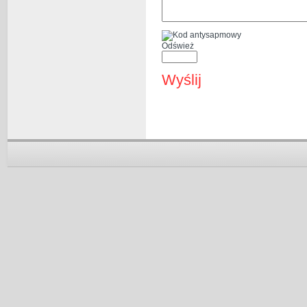
Odśwież
Wyślij