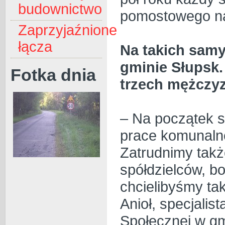
budownictwo
pomostowego na o
Zaprzyjaźnione
łącza
Na takich samy
gminie Słupsk. 
Fotka dnia
trzech mężczy
– Na początek s
prace komunalne
Zatrudnimy takż
spółdzielców, b
chcielibyśmy ta
Anioł, specjali
Społecznej w gm