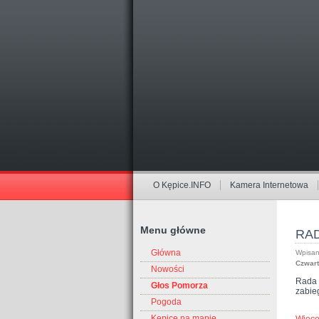
O Kępice.INFO
Kamera Internetowa
Menu główne
RAD
Główna
Wpisan
Czwart
Nowości
Rada M
Głos Pomorza
zabie
Pogoda
Kępice na mapie