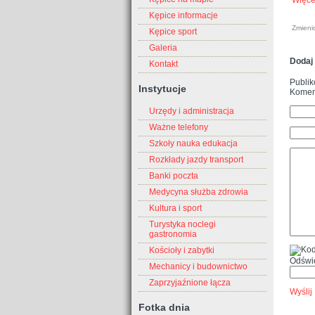
Więce
Kępice informacje
Zmieni
Kępice sport
Galeria
Dodaj
Kontakt
Publik
Instytucje
Koment
Urzędy i administracja
Ważne telefony
Szkoły nauka edukacja
Rozkłady jazdy transport
Banki poczta
Medycyna służba zdrowia
Kultura i sport
Turystyka noclegi
gastronomia
Kościoły i zabytki
Odświ
Mechanicy i budownictwo
Zaprzyjaźnione łącza
Wyślij
Fotka dnia