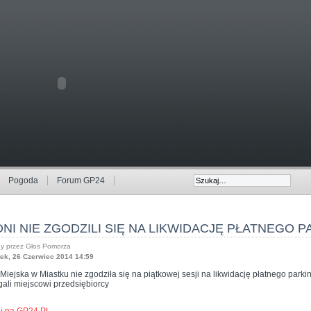
Pogoda
Forum GP24
NI NIE ZGODZILI SIĘ NA LIKWIDACJĘ PŁATNEGO 
y przez Głos Pomorza
ek, 26 Czerwiec 2014 14:59
iejska w Miastku nie zgodziła się na piątkowej sesji na likwidację płatnego parki
gali miejscowi przedsiębiorcy