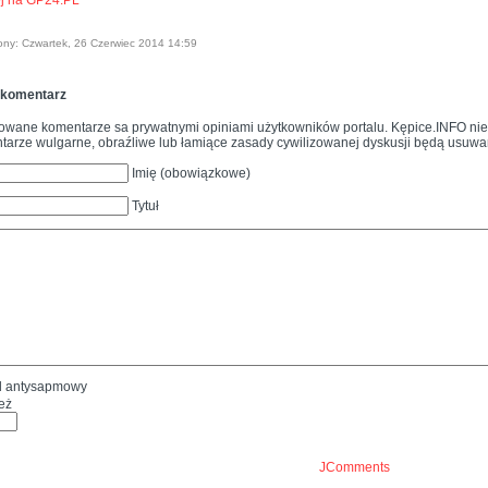
j na GP24.PL
ony: Czwartek, 26 Czerwiec 2014 14:59
 komentarz
owane komentarze sa prywatnymi opiniami użytkowników portalu. Kępice.INFO nie p
arze wulgarne, obraźliwe lub łamiące zasady cywilizowanej dyskusji będą usuwa
Imię (obowiązkowe)
Tytuł
eż
JComments