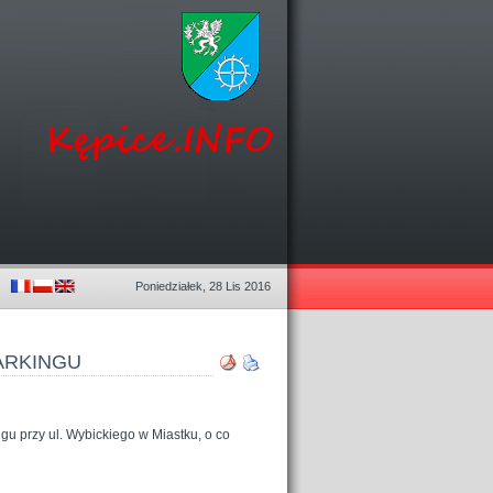
Poniedziałek, 28 Lis 2016
PARKINGU
ngu przy ul. Wybickiego w Miastku, o co