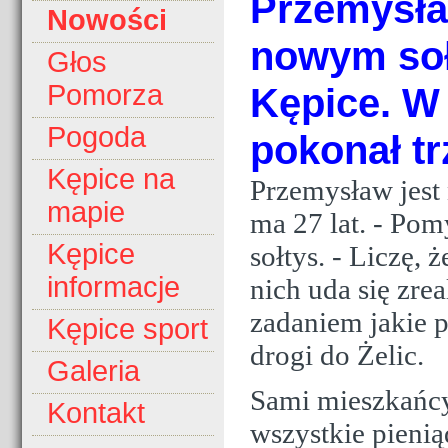
Przemysła
Nowości
nowym soł
Głos
Pomorza
Kępice. W 
Pogoda
pokonał t
Kępice na
Przemysław jest
mapie
ma 27 lat. - P
Kępice
sołtys. - Liczę, 
informacje
nich uda się zre
zadaniem jakie p
Kępice sport
drogi do Żelic.
Galeria
Sami mieszkańcy
Kontakt
wszystkie pienią