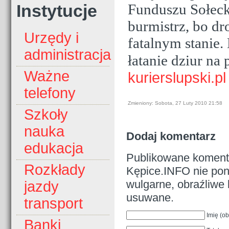
Funduszu Sołecki
Instytucje
burmistrz, bo dro
Urzędy i
fatalnym stanie
administracja
łatanie dziur na
Ważne
kurierslupski.pl
telefony
Zmieniony: Sobota, 27 Luty 2010 21:58
Szkoły
nauka
Dodaj komentarz
edukacja
Publikowane komenta
Rozkłady
Kępice.INFO nie pono
wulgarne, obraźliwe 
jazdy
usuwane.
transport
Imię (o
Banki