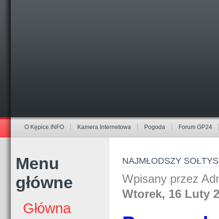
O Kępice.INFO
Kamera Internetowa
Pogoda
Forum GP24
Menu
NAJMŁODSZY SOŁTYS 
Wpisany przez Adm
główne
Wtorek, 16 Luty 
Główna