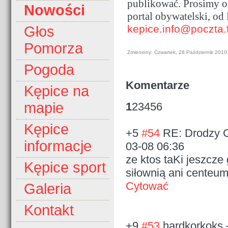
publikować. Prosimy o 
Nowości
portal obywatelski, od 
kepice.info@poczta
Głos
Pomorza
Zmieniony: Czwartek, 28 Październik 2010
Pogoda
Komentarze
Kępice na
mapie
1
2
3
4
5
6
Kępice
+5
#54
RE: Drodzy C
informacje
03-08 06:36
ze ktos taKi jeszcze 
Kępice sport
siłownią ani centeum 
Cytować
Galeria
Kontakt
+9
#53
hardkorkoks