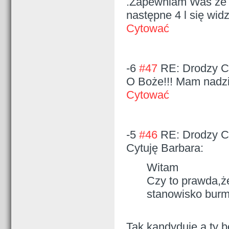
.Zapewniam Was ze d
następne 4 l się widz
Cytować
-6
#47
RE: Drodzy Cz
O Boże!!! Mam nadzie
Cytować
-5
#46
RE: Drodzy Cz
Cytuję Barbara:
Witam
Czy to prawda,ż
stanowisko burm
Tak kandyduje a ty 