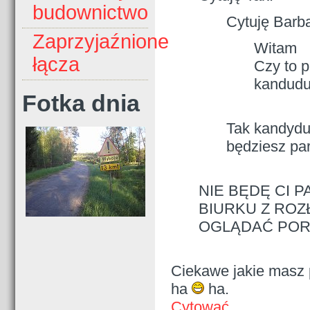
budownictwo
Cytuję Barba
Zaprzyjaźnione
Witam
łącza
Czy to 
kandudu
Fotka dnia
Tak kandydu
będziesz pa
NIE BĘDĘ CI P
BIURKU Z ROZ
OGLĄDAĆ PORN
Ciekawe jakie masz 
ha
ha.
Cytować