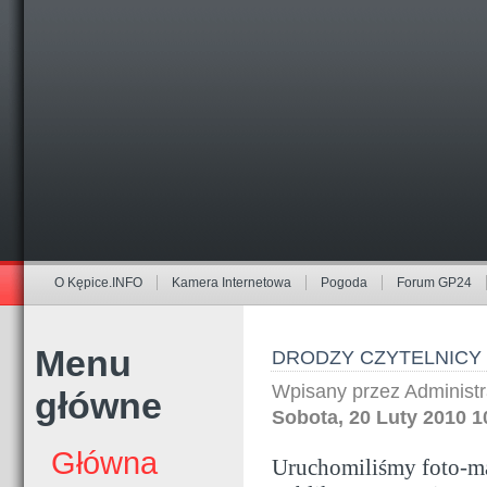
O Kępice.INFO
Kamera Internetowa
Pogoda
Forum GP24
Menu
DRODZY CZYTELNICY 
Wpisany przez Administ
główne
Sobota, 20 Luty 2010 1
Główna
Uruchomiliśmy foto-ma