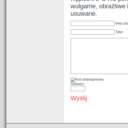
wulgarne, obraźliwe 
usuwane.
Imię (o
Tytuł
Odśwież
Wyślij