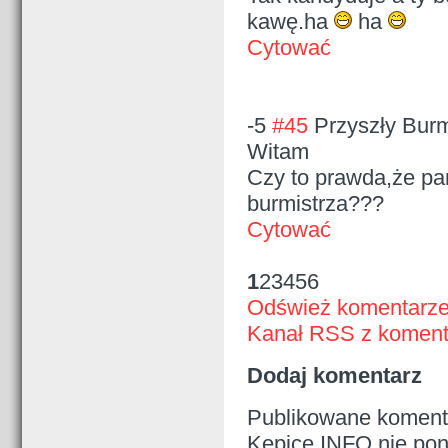
kawę.ha
ha
Cytować
-5
#45
Przyszły Burm
Witam
Czy to prawda,że pa
burmistrza???
Cytować
1
2
3
4
5
6
Odśwież komentarz
Kanał RSS z komenta
Dodaj komentarz
Publikowane komenta
Kępice.INFO nie pono