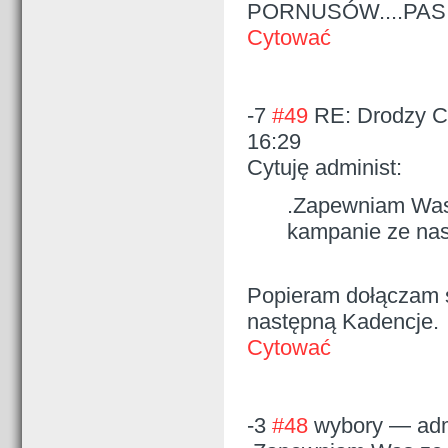
PORNUSÓW....PAS
Cytować
-7
#49
RE: Drodzy Cz
16:29
Cytuję administ:
.Zapewniam Was 
kampanie ze nast
Popieram dołączam 
następną Kadencje.
Cytować
-3
#48
wybory
—
adm