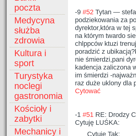
poczta
-9
#52
Tytan
—
stef
Medycyna
podziekowania za pom
dyrektor,która w tej 
służba
na którym twardo sie
zdrowia
chlppców ktuzi trenuj
poradzić z ubikacją?
Kultura i
nie śmierdzi,pani dyr
sport
kadencja zaliczona w
Turystyka
im śmierdzi -najważn
raz duże uklony dla 
noclegi
Cytować
gastronomia
Kościoły i
-1
#51
RE: Drodzy Cz
zabytki
Cytuję LUŚKA:
Mechanicy i
Cytuję Tak: