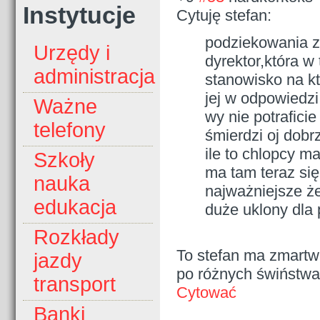
Instytucje
Cytuję stefan:
podziekowania za
Urzędy i
dyrektor,która w 
administracja
stanowisko na kt
jej w odpowiedzi
Ważne
wy nie potrafici
telefony
śmierdzi oj dobr
ile to chlopcy m
Szkoły
ma tam teraz się
nauka
najważniejsze że
edukacja
duże uklony dla 
Rozkłady
To stefan ma zmartw
jazdy
po różnych świństwa
transport
Cytować
Banki