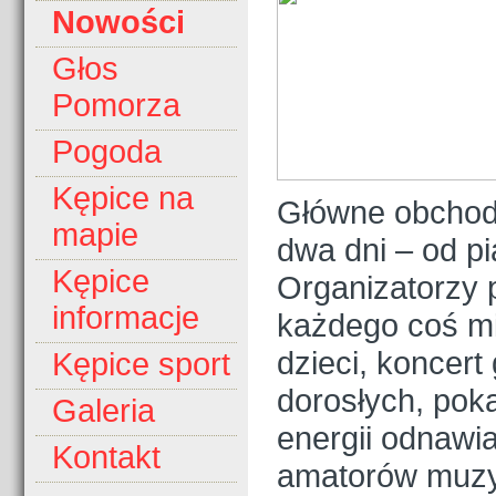
Nowości
Głos
Pomorza
Pogoda
Kępice na
Główne obchody
mapie
dwa dni – od pi
Kępice
Organizatorzy p
informacje
każdego coś mi
dzieci, koncert
Kępice sport
dorosłych, pok
Galeria
energii odnawia
Kontakt
amatorów muzyk