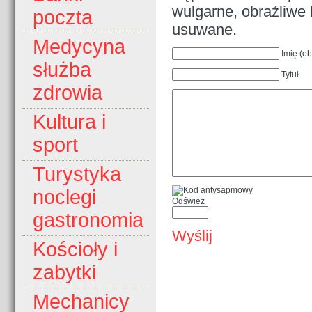
wulgarne, obraźliwe 
poczta
usuwane.
Medycyna
Imię (o
służba
Tytuł
zdrowia
Kultura i
sport
Turystyka
noclegi
Odśwież
gastronomia
Wyślij
Kościoły i
zabytki
Mechanicy