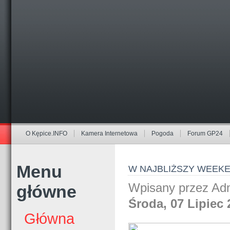
O Kępice.INFO
Kamera Internetowa
Pogoda
Forum GP24
Menu
W NAJBLIŻSZY WEEKEN
Wpisany przez Adm
główne
Środa, 07 Lipiec 
Główna