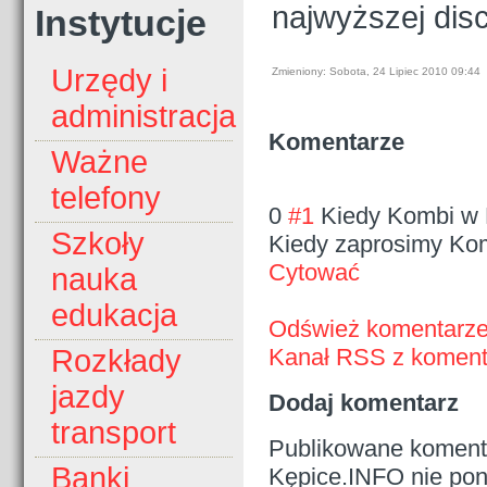
najwyższej dis
Instytucje
Urzędy i
Zmieniony: Sobota, 24 Lipiec 2010 09:44
administracja
Komentarze
Ważne
telefony
0
#1
Kiedy Kombi w
Szkoły
Kiedy zaprosimy Ko
Cytować
nauka
edukacja
Odśwież komentarz
Kanał RSS z komenta
Rozkłady
jazdy
Dodaj komentarz
transport
Publikowane komenta
Banki
Kępice.INFO nie pono