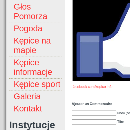
Głos
Pomorza
Pogoda
Kępice na
mapie
Kępice
informacje
Kępice sport
facebook.com/kepice.info
Galeria
Ajouter un Commentaire
Kontakt
Nom (ob
Instytucje
Titre