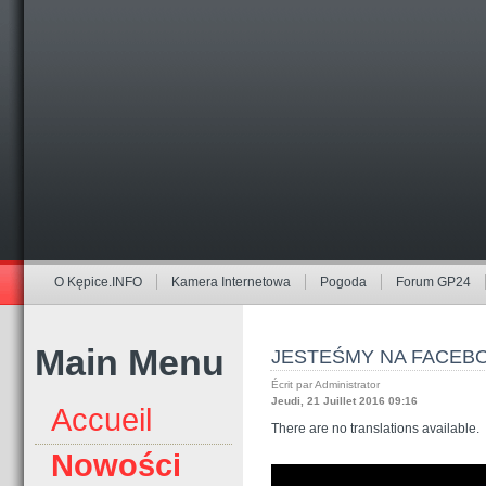
O Kępice.INFO
Kamera Internetowa
Pogoda
Forum GP24
Main Menu
JESTEŚMY NA FACEBO
Écrit par Administrator
Jeudi, 21 Juillet 2016 09:16
Accueil
There are no translations available.
Nowości