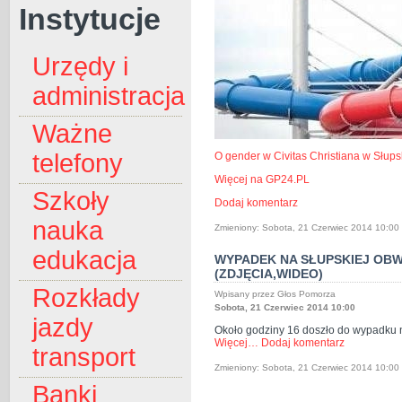
Instytucje
Urzędy i
administracja
Ważne
telefony
O gender w Civitas Christiana w Słup
Więcej na GP24.PL
Szkoły
Dodaj komentarz
nauka
Zmieniony: Sobota, 21 Czerwiec 2014 10:00
edukacja
WYPADEK NA SŁUPSKIEJ OBW
(ZDJĘCIA,WIDEO)
Rozkłady
Wpisany przez Głos Pomorza
Sobota, 21 Czerwiec 2014 10:00
jazdy
Około godziny 16 doszło do wypadku na
Więcej…
Dodaj komentarz
transport
Zmieniony: Sobota, 21 Czerwiec 2014 10:00
Banki