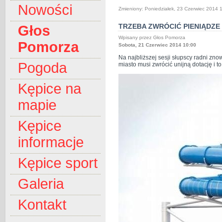
Nowości
Zmieniony: Poniedziałek, 23 Czerwiec 2014 
TRZEBA ZWRÓCIĆ PIENIĄDZE
Głos
Wpisany przez Głos Pomorza
Pomorza
Sobota, 21 Czerwiec 2014 10:00
Na najbliższej sesji słupscy radni zn
Pogoda
miasto musi zwrócić unijną dotację i t
Kępice na
mapie
Kępice
informacje
Kępice sport
Galeria
Kontakt