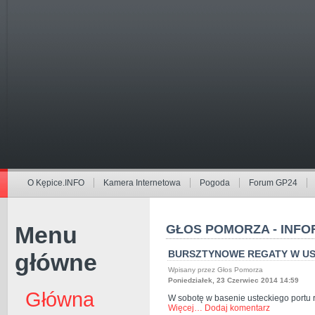
O Kępice.INFO
Kamera Internetowa
Pogoda
Forum GP24
Menu
GŁOS POMORZA - INFO
BURSZTYNOWE REGATY W US
główne
Wpisany przez Głos Pomorza
Poniedziałek, 23 Czerwiec 2014 14:59
Główna
W sobotę w basenie usteckiego portu 
Więcej…
Dodaj komentarz