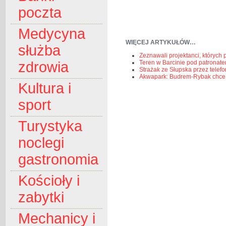
poczta
Medycyna
WIĘCEJ ARTYKUŁÓW…
służba
Zeznawali projektanci, których
Teren w Barcinie pod patrona
zdrowia
Strażak ze Słupska przez telef
Akwapark: Budrem-Rybak chce 
Kultura i
sport
Turystyka
noclegi
gastronomia
Kościoły i
zabytki
Mechanicy i