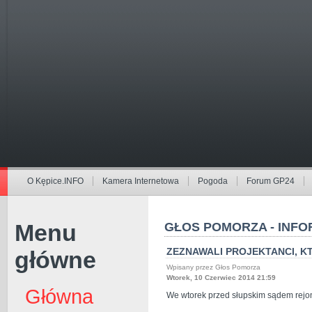
O Kępice.INFO
Kamera Internetowa
Pogoda
Forum GP24
Menu
GŁOS POMORZA - INFO
ZEZNAWALI PROJEKTANCI, K
główne
Wpisany przez Głos Pomorza
Wtorek, 10 Czerwiec 2014 21:59
Główna
We wtorek przed słupskim sądem rejon