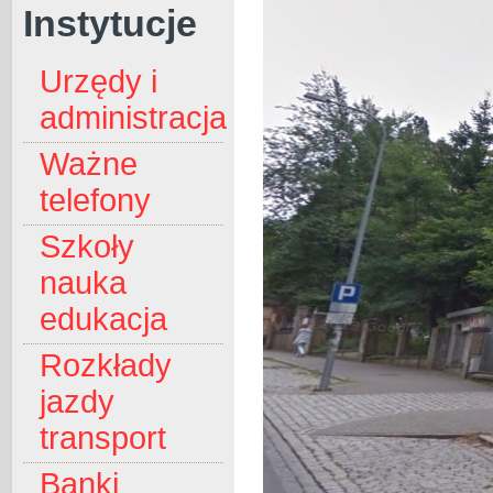
Instytucje
Urzędy i
administracja
Ważne
telefony
Szkoły
nauka
edukacja
Rozkłady
jazdy
transport
Banki