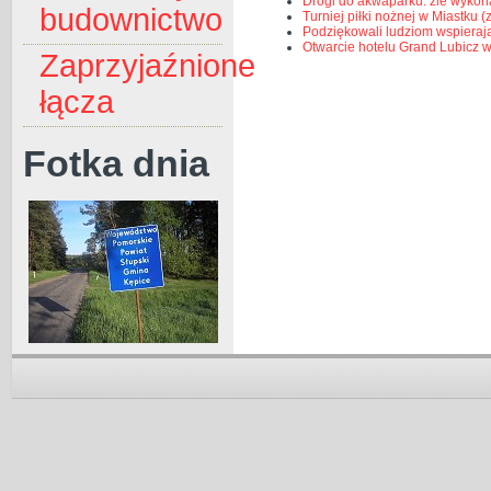
Drogi do akwaparku: źle wykon
budownictwo
Turniej piłki nożnej w Miastku (
Podziękowali ludziom wspieraj
Otwarcie hotelu Grand Lubicz w
Zaprzyjaźnione
łącza
Fotka dnia