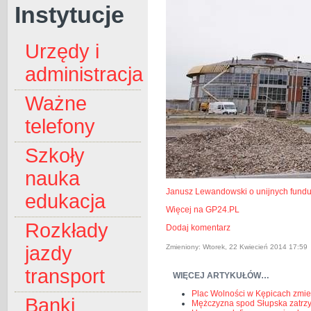
Instytucje
Urzędy i
administracja
Ważne
telefony
Szkoły
nauka
Janusz Lewandowski o unijnych fund
edukacja
Więcej na GP24.PL
Rozkłady
Dodaj komentarz
jazdy
Zmieniony: Wtorek, 22 Kwiecień 2014 17:59
transport
WIĘCEJ ARTYKUŁÓW…
Plac Wolności w Kępicach zmie
Banki
Mężczyzna spod Słupska zatrzy