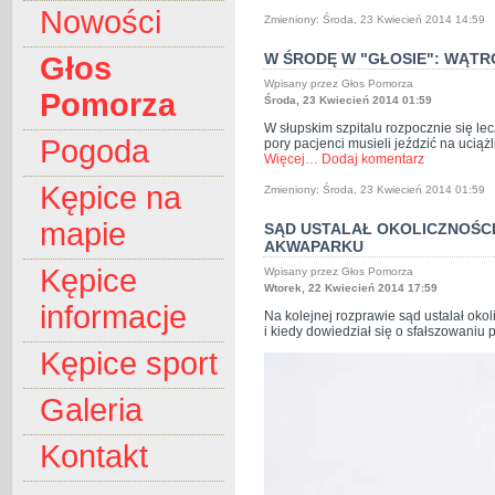
Nowości
Zmieniony: Środa, 23 Kwiecień 2014 14:59
W ŚRODĘ W "GŁOSIE": WĄTR
Głos
Wpisany przez Głos Pomorza
Pomorza
Środa, 23 Kwiecień 2014 01:59
W słupskim szpitalu rozpocznie się le
Pogoda
pory pacjenci musieli jeździć na uciąż
Więcej…
Dodaj komentarz
Kępice na
Zmieniony: Środa, 23 Kwiecień 2014 01:59
mapie
SĄD USTALAŁ OKOLICZNOŚC
AKWAPARKU
Kępice
Wpisany przez Głos Pomorza
Wtorek, 22 Kwiecień 2014 17:59
informacje
Na kolejnej rozprawie sąd ustalał oko
i kiedy dowiedział się o sfałszowaniu
Kępice sport
Galeria
Kontakt