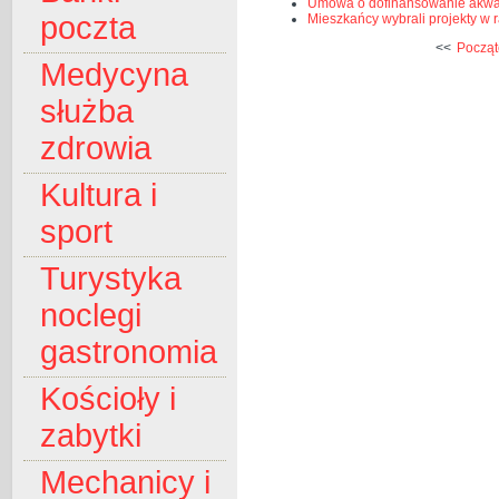
Umowa o dofinansowanie akwa
poczta
Mieszkańcy wybrali projekty w
<<
Począt
Medycyna
służba
zdrowia
Kultura i
sport
Turystyka
noclegi
gastronomia
Kościoły i
zabytki
Mechanicy i