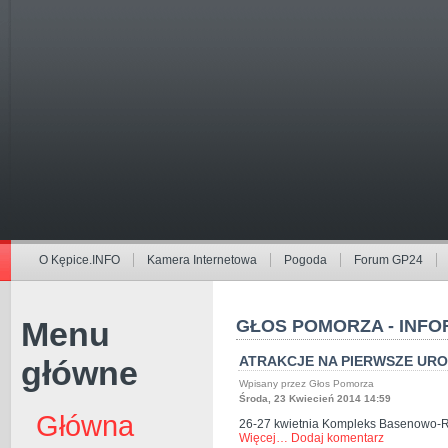
O Kępice.INFO
Kamera Internetowa
Pogoda
Forum GP24
Menu
GŁOS POMORZA - INFO
ATRAKCJE NA PIERWSZE UR
główne
Wpisany przez Głos Pomorza
Środa, 23 Kwiecień 2014 14:59
Główna
26-27 kwietnia Kompleks Basenowo-Re
Więcej…
Dodaj komentarz