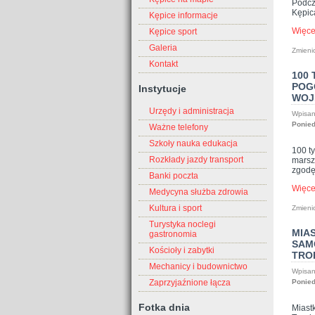
Podcz
Kępic
Kępice informacje
Więc
Kępice sport
Galeria
Zmieni
Kontakt
100
POG
Instytucje
WOJ
Urzędy i administracja
Wpisan
Ponied
Ważne telefony
Szkoły nauka edukacja
100 t
Rozkłady jazdy transport
marsz
zgodę
Banki poczta
Więc
Medycyna służba zdrowia
Kultura i sport
Zmieni
Turystyka noclegi
MIA
gastronomia
SAM
Kościoły i zabytki
TRO
Mechanicy i budownictwo
Wpisan
Ponied
Zaprzyjaźnione łącza
Fotka dnia
Miast