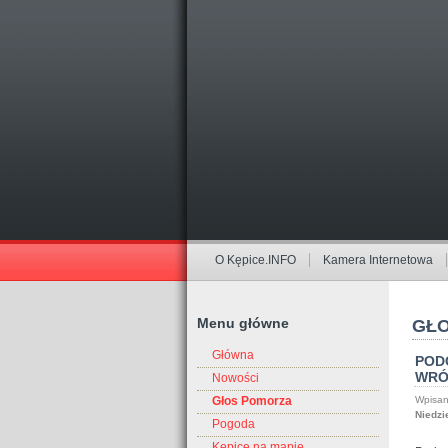
O Kępice.INFO
Kamera Internetowa
Menu główne
GŁO
Główna
PODC
WRÓ
Nowości
Wpisan
Głos Pomorza
Niedzi
Pogoda
Kępice na mapie