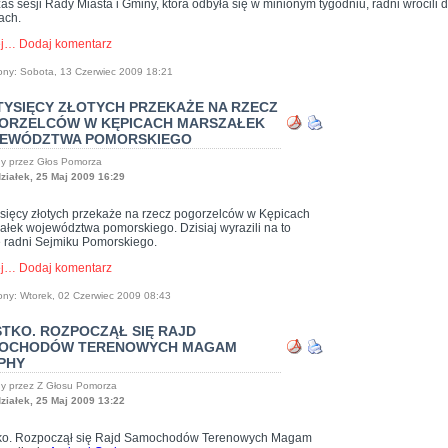
as sesji Rady Miasta i Gminy, która odbyła się w minionym tygodniu, radni wrócili
ach.
ej…
Dodaj komentarz
ony: Sobota, 13 Czerwiec 2009 18:21
 TYSIĘCY ZŁOTYCH PRZEKAŻE NA RZECZ
ORZELCÓW W KĘPICACH MARSZAŁEK
EWÓDZTWA POMORSKIEGO
y przez Głos Pomorza
ziałek, 25 Maj 2009 16:29
ysięcy złotych przekaże na rzecz pogorzelców w Kępicach
ałek województwa pomorskiego. Dzisiaj wyrazili na to
 radni Sejmiku Pomorskiego.
ej…
Dodaj komentarz
ony: Wtorek, 02 Czerwiec 2009 08:43
STKO. ROZPOCZĄŁ SIĘ RAJD
OCHODÓW TERENOWYCH MAGAM
PHY
y przez Z Głosu Pomorza
ziałek, 25 Maj 2009 13:22
ko. Rozpoczął się Rajd Samochodów Terenowych Magam