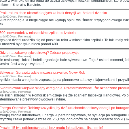
zcze w tym roku gmina odda do użytku dziewięć mieszkań komunalnych, które p
znikowni Energi w Barcinie.
Prokuratura chce ukarać biegłych za brak decyzji ws. śmierci dziecka
wości/Z Głosu Pomorza)
kurator ponagla, a biegli ciągle nie wydają opinii ws. śmierci trzytygodniowego W
k. ...
500. noworodek w miasteckim szpitalu to Izabela
wości/Z Głosu Pomorza)
 tysiąca dzieci urodziło się od początku roku w miasteckim szpitalu. To taki mały rek
u urodzeń było tylko nieco ponad 400.
Gdzie na zabawę sylwestrową? Zobacz propozycje
wości/Z Głosu Pomorza)
le restauracji, lokali i hoteli organizuje bale sylwestrowe. To już ostatni moment,
westra. Jest w czym wybierać.
Sylwester. Sprawdź gdzie możesz przywitać Nowy Rok
wości/Z Głosu Pomorza)
ystkie miasta w regionie zapraszają na plenerowe zabawy z fajerwerkami i przyw
Skontrolowali wiejskie sklepy w regionie. Przeterminowane i źle oznaczone produ
wości/Z Głosu Pomorza)
iejskich sklepach w Pomorskiem dzieje się źle zdaniem Inspekcji Handlowej. Po osta
eterminowane przetwory owocowe i rybne.
Energa-Operator: Robimy wszystko, by dziś uruchomić dostawy energii po huraga
wości/Z Głosu Pomorza)
swojej stronie internetowej Energa -Operator zapewnia, że sytuacja po huraganie 
ktryczną czeka jednak jeszcze ok. 26,1 tys. odbiorców na całym obszarze spółki (1/4 
Prawie 15 tys. odbiorców nadal bez prądu [aktualizacja, lista gmin]