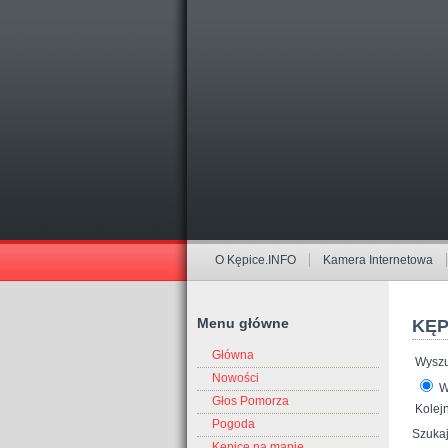
O Kępice.INFO
Kamera Internetowa
Menu główne
KĘP
Główna
Wyszu
Nowości
W
Głos Pomorza
Kolej
Pogoda
Szukaj
Kępice na mapie