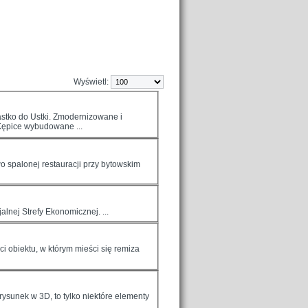
Wyświetl:
astko do Ustki. Zmodernizowane i
Kępic
e wybudowane ...
 spalonej restauracji przy bytowskim
lnej Strefy Ekonomicznej. ...
 obiektu, w którym mieści się remiza
rysunek w 3D, to tylko niektóre elementy