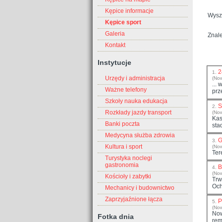
Kępice informacje
Wysz
Kępice sport
Galeria
Znale
Kontakt
Instytucje
2
1.
Urzędy i administracja
(Now
...
Ważne telefony
prz
Szkoły nauka edukacja
S
2.
Rozkłady jazdy transport
(No
Kas
Banki poczta
sta
Medycyna służba zdrowia
G
3.
Kultura i sport
(No
Ter
Turystyka noclegi
gastronomia
B
4.
(No
Kościoły i zabytki
Trw
Och
Mechanicy i budownictwo
Zaprzyjaźnione łącza
P
5.
(No
Now
Fotka dnia
rem