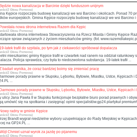
Będzie nowa kanalizacja w Barcinie dzięki funduszom unijnym
wości/Z Głosu Pomorza)
ina
Kępic
e rozpoczęła budowę kanalizacji we wsi Barcino i okolicach. Ponad 70 
dków europejskich. Gmina
Kępic
e rozpoczęła budowę kanalizacji we wsi Barcino i o
Powstała nowa strona internetowa Razem dla Kępic
wości/Z Głosu Pomorza)
tartowała strona internetowa Stowarzyszenia na Rzecz Miasta i Gminy
Kępic
e Ra
dotyczące spraw związanych z życiem mieszkańców gminy. (fot. www.razemdlake
19-latek trafił do szpitala, po tym jak z ciekawości spróbował dopalacza
wości/Z Głosu Pomorza)
letni mieszkaniec gminy
Kępic
e trafił w czwartek nad ranem na oddział ratunkowy s
alacza. Policja sprawdza, czy była to niedozwolona substancja. 19-latek trafił ...
Z badań wynika, że coraz bardziej boimy się zmieniać pracę
wości/Z Głosu Pomorza)
... Darmowe porady prawne w Słupsku, Lęborku, Bytowie, Miastku, Ustce,
Kępic
ach i Dę
4.PL ...
Darmowe porady prawne w Słupsku, Lęborku, Bytowie, Miastku, Ustce, Kępicach i
wości/Z Głosu Pomorza)
y ulicy Jana Pawła II w Słupsku funkcjonuje bezpłatne biuro porad prawnych i oby
ą umówić się na spotkania i zasięgnąć opinii specjalistów.gp24.plartykuł premium
Nowy radny w gminie Kępice
wości/Z Głosu Pomorza)
rzej Brandt wygrał niedzielne wybory uzupełniające do Rady Miejskiej w
Kępic
cej na GP24.PL ...
Wójt Chmiel uznał wyrok za jazdę po pijanemu
wości/Z Głosu Pomorza)