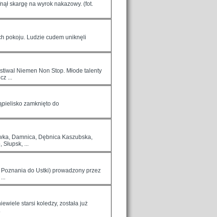
nął skargę na wyrok nakazowy. (fot.
ich pokoju. Ludzie cudem uniknęli
stiwal Niemen Non Stop. Młode talenty
z ...
ąpielisko zamknięto do
ówka, Damnica, Dębnica Kaszubska,
Słupsk, ...
(z Poznania do Ustki) prowadzony przez
..
ewiele starsi koledzy, została już
.