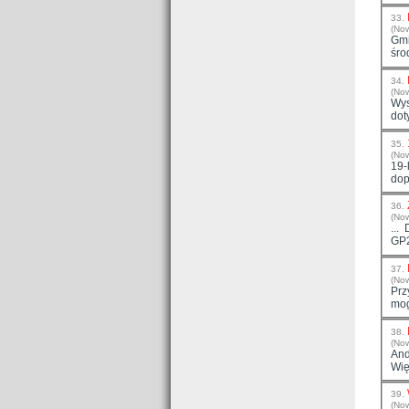
33.
(No
Gm
śro
34.
(No
Wys
35.
(No
19-
dop
36.
(No
GP2
37.
(No
Prz
mog
38.
(No
And
Wię
39.
(No