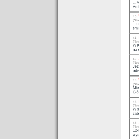
...
40.
(No
...
41.
(No
W
na 
42.
(No
Jez
43.
(No
Mie
Głó
44.
(No
W s
zab
45.
(No
12-
wys