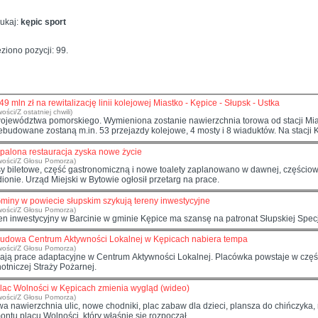
ukaj:
kępic sport
ziono pozycji: 99.
49 mln zł na rewitalizację linii kolejowej Miastko - Kępice - Słupsk - Ustka
ości/Z ostatniej chwili)
 województwa pomorskiego. Wymieniona zostanie nawierzchnia torowa od stacji Mi
ebudowane zostaną m.in. 53 przejazdy kolejowe, 4 mosty i 8 wiaduktów. Na stacji
palona restauracja zyska nowe życie
wości/Z Głosu Pomorza)
y biletowe, część gastronomiczną i nowe toalety zaplanowano w dawnej, częściowo
dionie. Urząd Miejski w Bytowie ogłosił przetarg na prace.
miny w powiecie słupskim szykują tereny inwestycyjne
wości/Z Głosu Pomorza)
en inwestycyjny w Barcinie w gminie
Kępic
e ma szansę na patronat Słupskiej Specja
udowa Centrum Aktywności Lokalnej w Kępicach nabiera tempa
wości/Z Głosu Pomorza)
ają prace adaptacyjne w Centrum Aktywności Lokalnej. Placówka powstaje w części
otniczej Straży Pożarnej.
lac Wolności w Kępicach zmienia wygląd (wideo)
wości/Z Głosu Pomorza)
a nawierzchnia ulic, nowe chodniki, plac zabaw dla dzieci, plansza do chińczyka, 
ontu placu Wolności, który właśnie się rozpoczął.