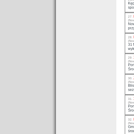
Kęp
spo
27.
(No
Now
prz
28.
(No
31 
wyk
29.
(No
Pon
Śro
30.
(No
Bli
sez
31.
(No
Pon
Śro
32.
(No
Gm
śro