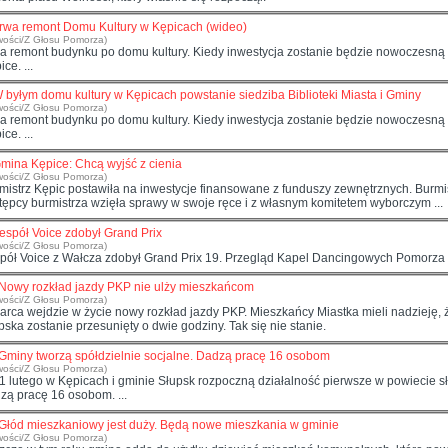
rwa remont Domu Kultury w Kępicach (wideo)
wości/Z Głosu Pomorza)
a remont budynku po domu kultury. Kiedy inwestycja zostanie będzie nowoczesną s
ic
e. ...
 byłym domu kultury w Kępicach powstanie siedziba Biblioteki Miasta i Gminy
wości/Z Głosu Pomorza)
a remont budynku po domu kultury. Kiedy inwestycja zostanie będzie nowoczesną s
ic
e. ...
mina Kępice: Chcą wyjść z cienia
wości/Z Głosu Pomorza)
mistrz
Kępic
postawiła na inwestycje finansowane z funduszy zewnętrznych. Burmistr
zastępcy burmistrza wzięła sprawy w swoje ręce i z własnym komitetem wyborczym ...
espół Voice zdobył Grand Prix
wości/Z Głosu Pomorza)
pół Voice z Wałcza zdobył Grand Prix 19. Przegląd Kapel Dancingowych Pomorza
Nowy rozkład jazdy PKP nie ulży mieszkańcom
wości/Z Głosu Pomorza)
arca wejdzie w życie nowy rozkład jazdy PKP. Mieszkańcy Miastka mieli nadzieję, 
pska zostanie przesunięty o dwie godziny. Tak się nie stanie.
Gminy tworzą spółdzielnie socjalne. Dadzą pracę 16 osobom
wości/Z Głosu Pomorza)
1 lutego w
Kępic
ach i gminie Słupsk rozpoczną działalność pierwsze w powiecie s
zą pracę 16 osobom. ...
Głód mieszkaniowy jest duży. Będą nowe mieszkania w gminie
wości/Z Głosu Pomorza)