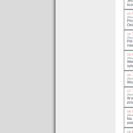
Jes
lic
13.
(No
Pro
Osie
14.
(No
Pół
rok
15.
(No
Wie
syl
16.
(No
Wsz
17.
(No
W w
prz
18.
(No
Na 
ele
19.