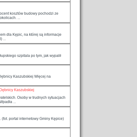
procent kosztów budowy pochodzi ze
kolicach. ...
zem dla
Kępic
, na której są informacje
pic.pl) ...
łupskiego szpitala po tym, jak wypalił
bnicy Kaszubskiej Więcej na
 Dębnicy Kaszubskiej
watelskich. Osoby w trudnych sytuacjach
Wpadła ...
ach. (fot. portal internetowy Gminy
Kępic
e)