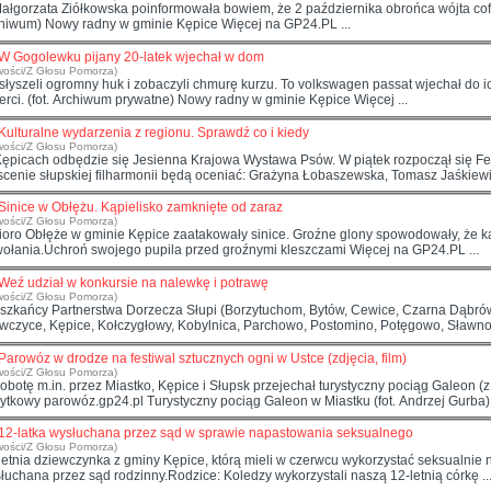
 Małgorzata Ziółkowska poinformowała bowiem, że 2 października obrońca wójta cof
Archiwum) Nowy radny w gminie
Kępic
e Więcej na GP24.PL ...
W Gogolewku pijany 20-latek wjechał w dom
wości/Z Głosu Pomorza)
 usłyszeli ogromny huk i zobaczyli chmurę kurzu. To volkswagen passat wjechał do 
śmierci. (fot. Archiwum prywatne) Nowy radny w gminie
Kępic
e Więcej ...
Kulturalne wydarzenia z regionu. Sprawdź co i kiedy
wości/Z Głosu Pomorza)
Kępic
ach odbędzie się Jesienna Krajowa Wystawa Psów. W piątek rozpoczął się Fe
scenie słupskiej filharmonii będą oceniać: Grażyna Łobaszewska, Tomasz Jaśkiewic
Sinice w Obłężu. Kąpielisko zamknięte od zaraz
wości/Z Głosu Pomorza)
ioro Obłęże w gminie
Kępic
e zaatakowały sinice. Groźne glony spowodowały, że k
odwołania.Uchroń swojego pupila przed groźnymi kleszczami Więcej na GP24.PL ...
Weź udział w konkursie na nalewkę i potrawę
wości/Z Głosu Pomorza)
szkańcy Partnerstwa Dorzecza Słupi (Borzytuchom, Bytów, Cewice, Czarna Dąbr
wczyce,
Kępic
e, Kołczygłowy, Kobylnica, Parchowo, Postomino, Potęgowo, Sławno, 
Parowóz w drodze na festiwal sztucznych ogni w Ustce (zdjęcia, film)
wości/Z Głosu Pomorza)
obotę m.in. przez Miastko,
Kępic
e i Słupsk przejechał turystyczny pociąg Galeon 
ytkowy parowóz.gp24.pl Turystyczny pociąg Galeon w Miastku (fot. Andrzej Gurba) .
12-latka wysłuchana przez sąd w sprawie napastowania seksualnego
wości/Z Głosu Pomorza)
letnia dziewczynka z gminy
Kępic
e, którą mieli w czerwcu wykorzystać seksualnie ni
łuchana przez sąd rodzinny.Rodzice: Koledzy wykorzystali naszą 12-letnią córkę ..