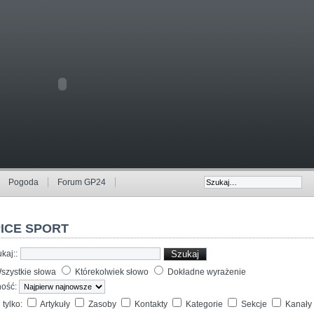
Pogoda
Forum GP24
ICE SPORT
kaj::
Szukaj
szystkie słowa
Którekolwiek słowo
Dokładne wyrażenie
ność:
 tylko:
Artykuły
Zasoby
Kontakty
Kategorie
Sekcje
Kanały