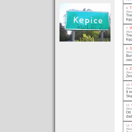
T
6.
(No
Trw
Kęp
W
7.
(No
Trw
Kęp
G
8.
(No
Bur
Z
9.
(No
Zes
10.
(No
9 m
Słu
11.
(No
Od 
dad
12.
(No