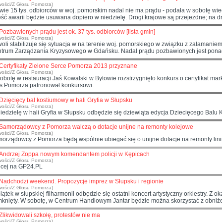
wości/Z Głosu Pomorza)
wie 15 tys. odbiorców w woj. pomorskim nadal nie ma prądu - podała w sobotę wi
ść awarii będzie usuwana dopiero w niedzielę. Drogi krajowe są przejezdne; na dr
Pozbawionych prądu jest ok. 37 tys. odbiorców [lista gmin]
wości/Z Głosu Pomorza)
oli stabilizuje się sytuacja w na terenie woj. pomorskiego w związku z załamani
trum Zarządzania Kryzysowego w Gdańsku. Nadal prądu pozbawionych jest ponad 3
Certyfikaty Zielone Serce Pomorza 2013 przyznane
wości/Z Głosu Pomorza)
tę w restauracji Jaś Kowalski w Bytowie rozstrzygnięto konkurs o certyfikat marki lokalnej Zielone Serce Pomorza 2013.
s Pomorza patronował konkursowi.
Dzięcięcy bal kostiumowy w hali Gryfia w Słupsku
wości/Z Głosu Pomorza)
iedzielę w hali Gryfia w Słupsku odbędzie się dziewiąta edycja Dziecięcego Bal
Samorządowcy z Pomorza walczą o dotacje unijne na remonty kolejowe
wości/Z Głosu Pomorza)
orządowcy z Pomorza będą wspólnie ubiegać się o unijne dotacje na remonty lini
Andrzej Zoppa nowym komendantem policji w Kępicach
wości/Z Głosu Pomorza)
cej na GP24.PL
Nadchodzi weekend. Propozycje imprez w Słupsku i regionie
wości/Z Głosu Pomorza)
iątek w słupskiej filharmonii odbędzie się ostatni koncert artystyczny orkiestry. Z o
knięty. W sobotę, w Centrum Handlowym Jantar będzie można skorzystać z obniżek
Zlikwidowali szkołę, protestów nie ma
wości/Z Głosu Pomorza)