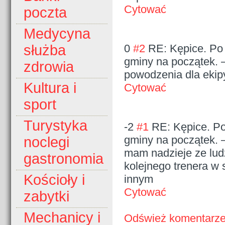
Cytować
poczta
Medycyna
0
#2
RE: Kępice. Po 
służba
gminy na początek.
zdrowia
powodzenia dla ekipy
Kultura i
Cytować
sport
Turystyka
-2
#1
RE: Kępice. Po
gminy na początek.
noclegi
mam nadzieje ze ludz
gastronomia
kolejnego trenera w 
Kościoły i
innym
Cytować
zabytki
Mechanicy i
Odśwież komentarz