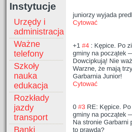
Instytucje
juniorzy wyjada pred
Urzędy i
Cytować
administracja
Ważne
+1
#4
: Kępice. Po z
telefony
gminy na początek
Dowcipkują! Nie waż
Szkoły
Warzne, że mają trzy
nauka
Garbarnia Junior!
Cytować
edukacja
Rozkłady
jazdy
0
#3
RE: Kępice. Po 
gminy na początek
transport
Na stronie Garbarni 
Banki
to prawda?