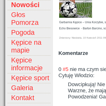
Nowości
Głos
Pomorza
Garbarnia Kępice – Unia Korzybie, s
Echo Biesowice
- Barton Barcino, s
Pogoda
Zmieniony: Niedziela, 10 Kwiecień 2011 0
Kępice na
mapie
Komentarze
Kępice
informacje
0
#5
nie ma czym si
Cytuję Włodzio:
Kępice sport
Dowcipkują! Nie
Galeria
Warzne, że mają 
Powodzenia! Gar
Kontakt