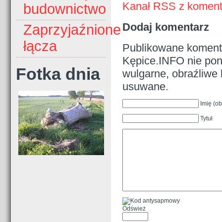
Kanał RSS z komenta
budownictwo
Dodaj komentarz
Zaprzyjaźnione
łącza
Publikowane komenta
Kępice.INFO nie pono
Fotka dnia
wulgarne, obraźliwe 
usuwane.
Imię (o
Tytuł
Odśwież