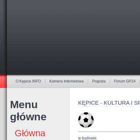
O Kępice.INFO
Kamera Internetowa
Pogoda
Forum GP24
Menu
KĘPICE - KULTURA I 
główne
Główna
w budowie