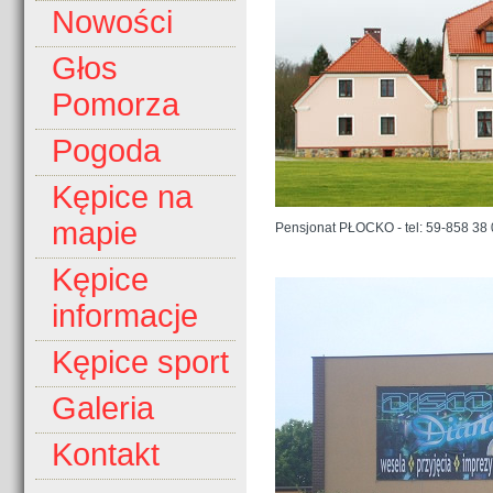
Nowości
Głos
Pomorza
Pogoda
Kępice na
mapie
Pensjonat PŁOCKO - tel: 59-858 38
Kępice
informacje
Kępice sport
Galeria
Kontakt