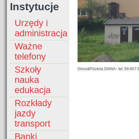
Instytucje
Urzędy i
administracja
Ważne
telefony
Szkoły
Disco&Pizzeria DIANA - tel: 59-857 
nauka
edukacja
Rozkłady
jazdy
transport
Banki