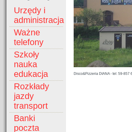
Urzędy i
administracja
Ważne
telefony
Szkoły
nauka
edukacja
Disco&Pizzeria DIANA - tel: 59-857 
Rozkłady
jazdy
transport
Banki
poczta