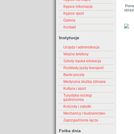
Pierw
Kępice informacje
obraz
Kępice sport
Galeria
Kontakt
Instytucje
Urzędy i administracja
Ważne telefony
Szkoły nauka edukacja
Rozkłady jazdy transport
Banki poczta
Medycyna służba zdrowia
Kultura i sport
Turystyka noclegi
gastronomia
Kościoły i zabytki
Mechanicy i budownictwo
Zaprzyjaźnione łącza
Fotka dnia