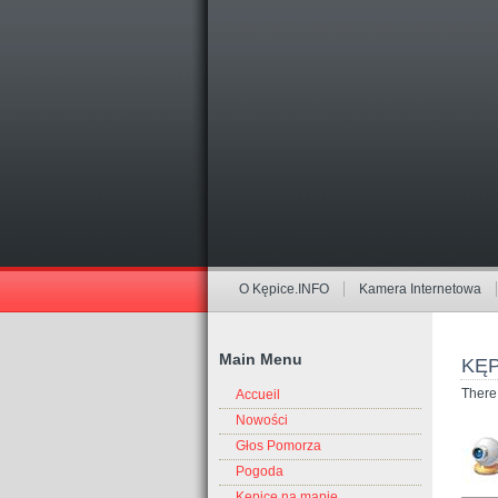
O Kępice.INFO
Kamera Internetowa
Main Menu
KĘ
There 
Accueil
Nowości
Głos Pomorza
Pogoda
Kępice na mapie