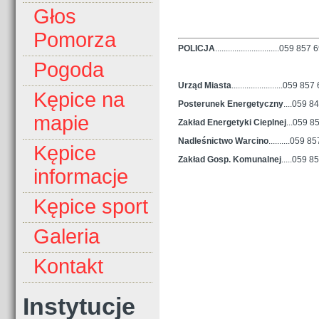
Głos
Pomorza
POLICJA
..............................059 
Pogoda
Urząd Miasta
........................059 85
Kępice na
Posterunek Energetyczny
....059 8
mapie
Zakład Energetyki Cieplnej
...059
85
Nadleśnictwo Warcino
..........
059 857
Kępice
Zakład Gosp. Komunalnej
.....059 8
informacje
Kępice sport
Galeria
Kontakt
Instytucje