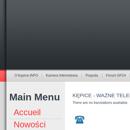
O Kępice.INFO
Kamera Internetowa
Pogoda
Forum GP24
Main Menu
KĘPICE - WAŻNE TEL
There are no translations available.
Accueil
Nowości