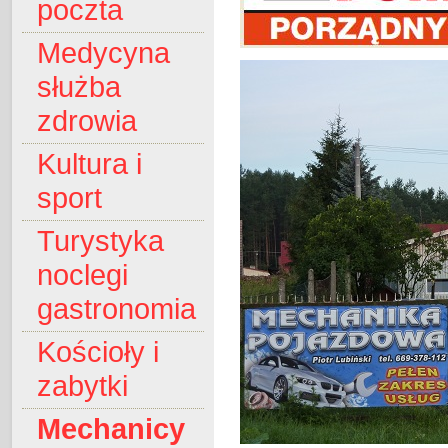
poczta
Medycyna
służba
zdrowia
Kultura i
sport
Turystyka
noclegi
gastronomia
Kościoły i
zabytki
Mechanicy