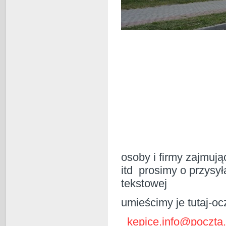
osoby i firmy zajmuj
itd prosimy o przysył
tekstowej
umieścimy je tutaj-o
kepice.info@poczta