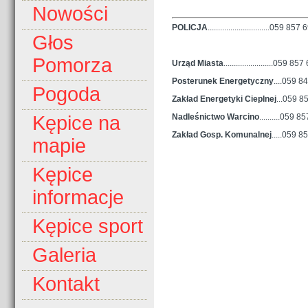
Nowości
POLICJA
..............................059 
Głos
Pomorza
Urząd Miasta
........................059 85
Posterunek Energetyczny
....059 8
Pogoda
Zakład Energetyki Cieplnej
...059
85
Nadleśnictwo Warcino
..........
059 857
Kępice na
Zakład Gosp. Komunalnej
.....059 8
mapie
Kępice
informacje
Kępice sport
Galeria
Kontakt