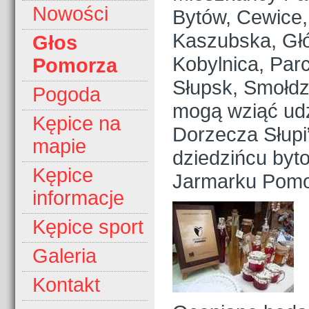
Nowości
Bytów, Cewice
Kaszubska, Głó
Głos
Kobylnica, Par
Pomorza
Słupsk, Smołdz
Pogoda
mogą wziąć udz
Kępice na
Dorzecza Słupi”
mapie
dziedzińcu byt
Kępice
Jarmarku Pomo
informacje
Kępice sport
Galeria
Kontakt