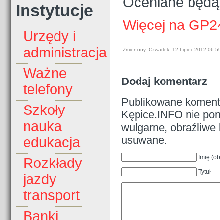
Oceniane będą m
Instytucje
Więcej na GP2
Urzędy i
administracja
Zmieniony: Czwartek, 12 Lipiec 2012 06:5
Ważne
Dodaj komentarz
telefony
Publikowane komenta
Szkoły
Kępice.INFO nie pono
nauka
wulgarne, obraźliwe 
usuwane.
edukacja
Imię (o
Rozkłady
Tytuł
jazdy
transport
Banki