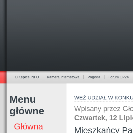
O Kępice.INFO
Kamera Internetowa
Pogoda
Forum GP24
Menu
WEŹ UDZIAŁ W KONKU
Wpisany przez Gł
główne
Czwartek, 12 Lipi
Główna
Mieszkańcy Par