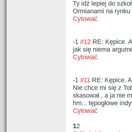
Ty idź lepiej do szko
Ormianami na rynku 
Cytować
-1
#12
RE: Kępice. 
jak się niema argume
Cytować
-1
#11
RE: Kępice. A
Nie chce mi się z To
skasował , a ja nie 
hm... tępogłowe in
Cytować
1
2