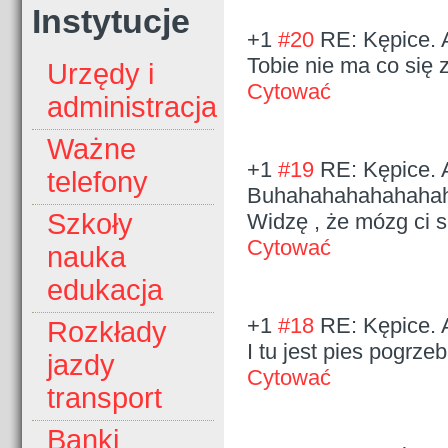
Instytucje
+1
#20
RE: Kępice. 
Tobie nie ma co się
Urzędy i
Cytować
administracja
Ważne
+1
#19
RE: Kępice. 
telefony
Buhahahahahahah
a
Szkoły
Widzę , że mózg ci 
Cytować
nauka
edukacja
+1
#18
RE: Kępice. 
Rozkłady
I tu jest pies pogrze
jazdy
Cytować
transport
Banki