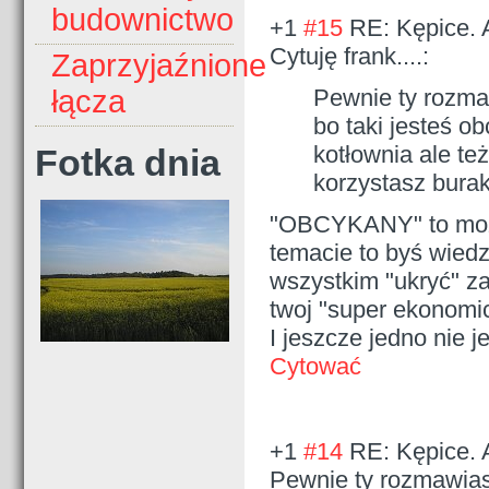
budownictwo
+1
#15
RE: Kępice. 
Cytuję frank....:
Zaprzyjaźnione
Pewnie ty rozma
łącza
bo taki jesteś o
kotłownia ale te
Fotka dnia
korzystasz bura
"OBCYKANY" to moż
temacie to byś wiedz
wszystkim "ukryć" za
twoj "super ekonomic
I jeszcze jedno nie 
Cytować
+1
#14
RE: Kępice. 
Pewnie ty rozmawias