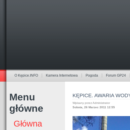
O Kępice.INFO
Kamera Internetowa
Pogoda
Forum GP24
Menu
KĘPICE. AWARIA WOD
Wpisany przez Administrator
główne
Sobota, 26 Marzec 2011 12:55
Główna