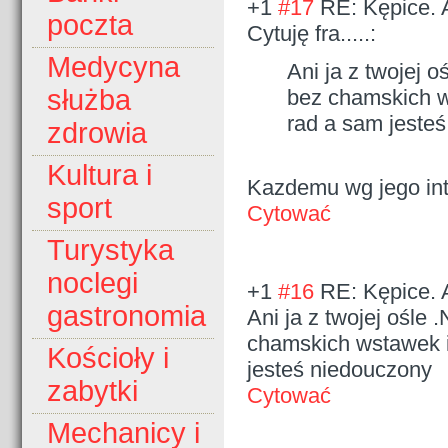
+1
#17
RE: Kępice. 
poczta
Cytuję fra.....:
Medycyna
Ani ja z twojej 
służba
bez chamskich w
rad a sam jeste
zdrowia
Kultura i
Kazdemu wg jego in
sport
Cytować
Turystyka
noclegi
+1
#16
RE: Kępice. 
gastronomia
Ani ja z twojej ośle
chamskich wstawek i
Kościoły i
jesteś niedouczony
zabytki
Cytować
Mechanicy i