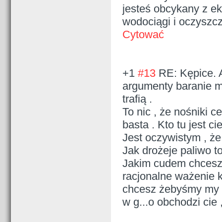
jesteś obcykany z ek
wodociągi i oczyszcz
Cytować
+1
#13
RE: Kępice. 
argumenty baranie mi
trafią .
To nic , że nośniki 
basta . Kto tu jest c
Jest oczywistym , że
Jak drożeje paliwo to 
Jakim cudem chcesz
racjonalne ważenie 
chcesz żebyśmy my ,
w g...o obchodzi cie