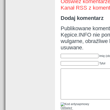
Odśwież komentarz
Kanał RSS z komenta
Dodaj komentarz
Publikowane komenta
Kępice.INFO nie pono
wulgarne, obraźliwe 
usuwane.
Imię (o
Tytuł
Odśwież