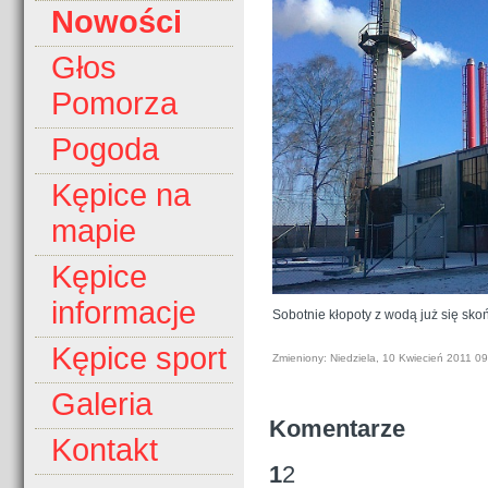
Nowości
Głos
Pomorza
Pogoda
Kępice na
mapie
Kępice
informacje
Sobotnie kłopoty z wodą już się sko
Kępice sport
Zmieniony: Niedziela, 10 Kwiecień 2011 0
Galeria
Komentarze
Kontakt
1
2