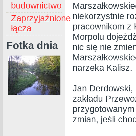
Marszałkowskie
budownictwo
niekorzystnie ro
Zaprzyjaźnione
pracownikom z K
łącza
Morpolu dojeżdż
Fotka dnia
nic się nie zmi
Marszałkowskie
narzeka Kalisz.
Jan Derdowski, 
zakładu Przewoz
przygotowanym j
zmian, jeśli cho