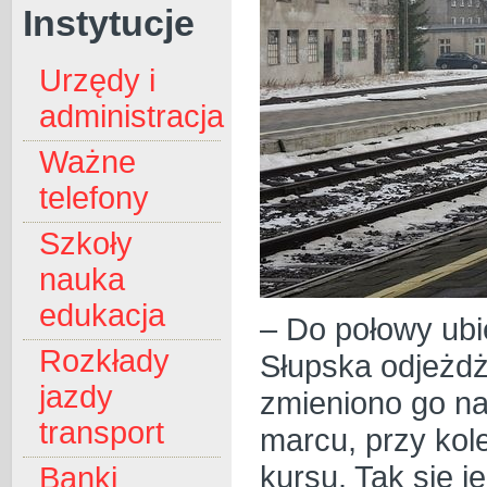
Instytucje
Urzędy i
administracja
Ważne
telefony
Szkoły
nauka
edukacja
– Do połowy ubi
Rozkłady
Słupska odjeżdża
jazdy
zmieniono go na
transport
marcu, przy kol
kursu. Tak się j
Banki