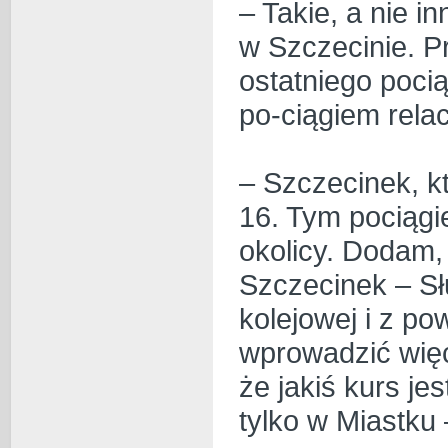
– Takie, a nie 
w Szczecinie. P
ostatniego poci
po-ciągiem relac
– Szczecinek, kt
16. Tym pociągi
okolicy. Dodam, 
Szczecinek – Słu
kolejowej i z 
wprowadzić więc
że jakiś kurs je
tylko w Miastku