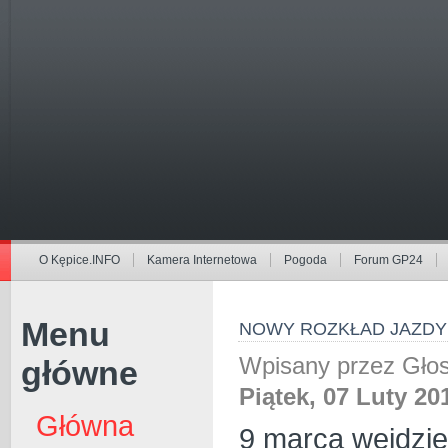
O Kępice.INFO
Kamera Internetowa
Pogoda
Forum GP24
Menu
NOWY ROZKŁAD JAZDY
Wpisany przez Gł
główne
Piątek, 07 Luty 20
Główna
9 marca wejdzie