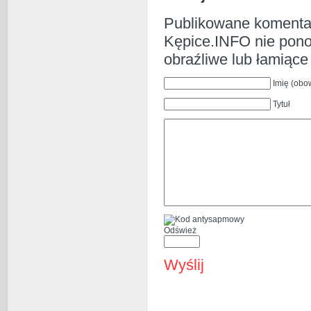
Publikowane komentar
Kępice.INFO nie ponos
obraźliwe lub łamiąc
Imię (obo
Tytuł
Odśwież
Wyślij