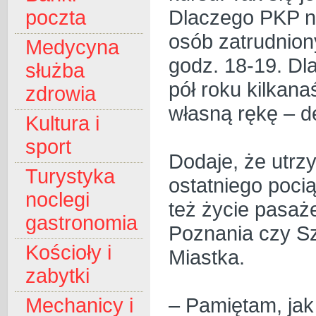
Dlaczego PKP n
poczta
osób zatrudnion
Medycyna
godz. 18-19. Dla
służba
pół roku kilkan
zdrowia
własną rękę – d
Kultura i
sport
Dodaje, że utrz
Turystyka
ostatniego poci
noclegi
też życie pasaż
gastronomia
Poznania czy Sz
Kościoły i
Miastka.
zabytki
– Pamiętam, jak
Mechanicy i