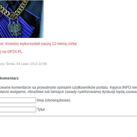
ce: Koledzy wykorzystali naszą 12-letnią córkę
j na GP24.PL
ony: Środa, 04 Lipiec 2012 22:59
 komentarz
owane komentarze sa prywatnymi opiniami użytkowników portalu. Kępice.INFO nie p
arze wulgarne, obraźliwe lub łamiące zasady cywilizowanej dyskusji będą usuwa
Imię (obowiązkowe)
Tytuł