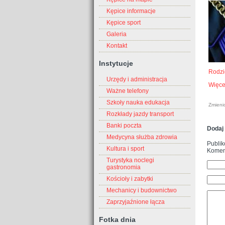
Kępice informacje
Kępice sport
Galeria
Kontakt
Instytucje
Rodzi
Urzędy i administracja
Więce
Ważne telefony
Szkoły nauka edukacja
Zmieni
Rozkłady jazdy transport
Banki poczta
Dodaj
Medycyna służba zdrowia
Publik
Kultura i sport
Koment
Turystyka noclegi
gastronomia
Kościoły i zabytki
Mechanicy i budownictwo
Zaprzyjaźnione łącza
Fotka dnia