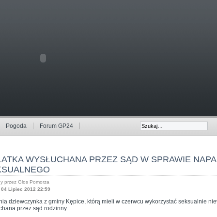
Pogoda
Forum GP24
-LATKA WYSŁUCHANA PRZEZ SĄD W SPRAWIE NAP
KSUALNEGO
y przez Głos Pomorza
 04 Lipiec 2012 22:59
nia dziewczynka z gminy Kępice, którą mieli w czerwcu wykorzystać seksualnie niewi
chana przez sąd rodzinny.