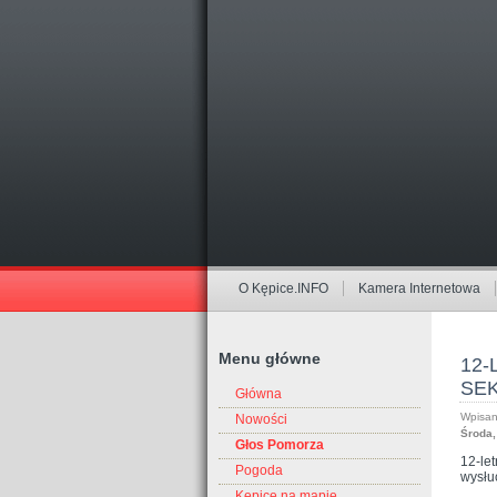
O Kępice.INFO
Kamera Internetowa
Menu główne
12
SE
Główna
Wpisan
Nowości
Środa,
Głos Pomorza
12-let
Pogoda
wysłu
Kępice na mapie