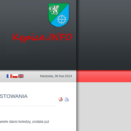
Niedziela, 06 Kwi 2014
ASTOWANIA
ele starsi koledzy, została już