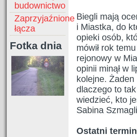
budownictwo
Biegli mają oc
Zaprzyjaźnione
i Miastka, do kt
łącza
opieki osób, k
Fotka dnia
mówił rok temu
rejonowy w Mia
opinii minął w 
kolejne. Żaden
dlaczego to ta
wiedzieć, kto 
Sabina Szmagli
Ostatni termin