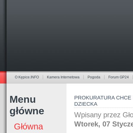
O Kępice.INFO
Kamera Internetowa
Pogoda
Forum GP24
Menu
PROKURATURA CHCE U
DZIECKA
główne
Wpisany przez Gł
Wtorek, 07 Stycz
Główna