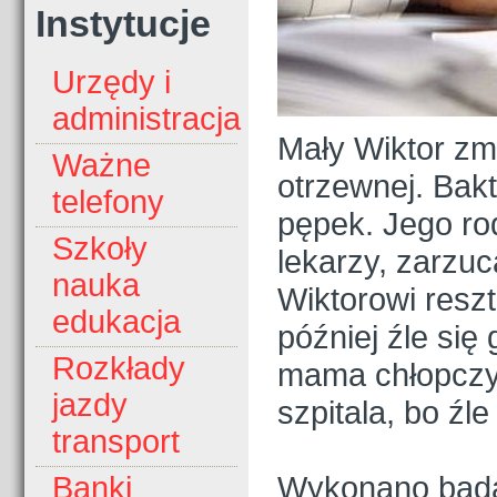
Instytucje
Urzędy i
administracja
Mały Wiktor zma
Ważne
otrzewnej. Bakt
telefony
pępek. Jego ro
Szkoły
lekarzy, zarzu
nauka
Wiktorowi reszt
edukacja
później źle się
Rozkłady
mama chłopczyka
jazdy
szpitala, bo źle 
transport
Wykonano badan
Banki