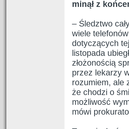
minął z końce
– Śledztwo cał
wiele telefonów
dotyczących tej
listopada ubieg
złożonością sp
przez lekarzy w
rozumiem, ale z
że chodzi o śm
możliwość wymi
mówi prokurato