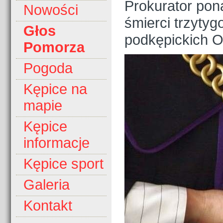
Prokurator ponag
Nowości
śmierci trzyty
Głos
podkępickich O
Pomorza
Pogoda
Kępice na
mapie
Kępice
informacje
Kępice sport
Galeria
Kontakt