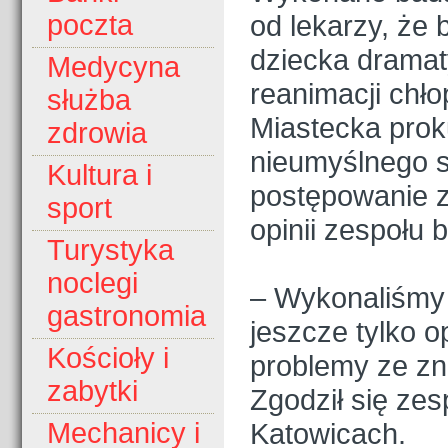
od lekarzy, że 
poczta
dziecka dramat
Medycyna
reanimacji chło
służba
Miastecka prok
zdrowia
nieumyślnego 
Kultura i
postępowanie z
sport
opinii zespołu b
Turystyka
noclegi
– Wykonaliśmy 
gastronomia
jeszcze tylko o
Kościoły i
problemy ze zn
zabytki
Zgodził się ze
Katowicach.
Mechanicy i