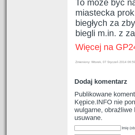
To może być naw
miastecka prok
biegłych za zby
biegli m.in. z 
Więcej na GP2
Zmieniony: Wtorek, 07 Styczeń 2014 06:5
Dodaj komentarz
Publikowane komenta
Kępice.INFO nie pono
wulgarne, obraźliwe 
usuwane.
Imię (o