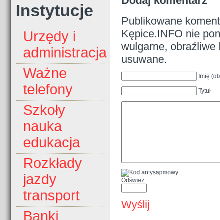
Dodaj komentarz
Instytucje
Publikowane komenta
Kępice.INFO nie pono
Urzędy i
wulgarne, obraźliwe 
administracja
usuwane.
Ważne
Imię (o
telefony
Tytuł
Szkoły
nauka
edukacja
Rozkłady
jazdy
Odśwież
transport
Wyślij
Banki