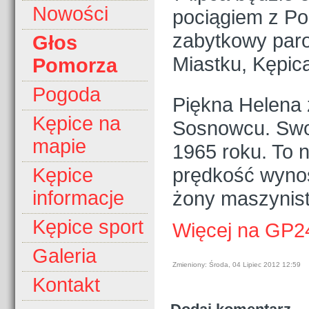
Nowości
pociągiem z Po
zabytkowy paro
Głos
Miastku, Kępica
Pomorza
Pogoda
Piękna Helena
Kępice na
Sosnowcu. Swoj
mapie
1965 roku. To 
prędkość wynos
Kępice
żony maszynisty
informacje
Kępice sport
Więcej na GP2
Galeria
Zmieniony: Środa, 04 Lipiec 2012 12:59
Kontakt