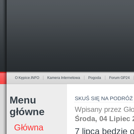
O Kępice.INFO
Kamera Internetowa
Pogoda
Forum GP24
Menu
SKUŚ SIĘ NA PODRÓŻ
Wpisany przez Gł
główne
Środa, 04 Lipiec 
Główna
7 lipca będzie