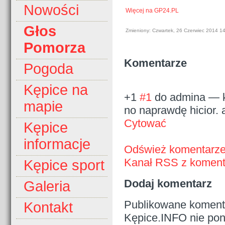
Nowości
Więcej na GP24.PL
Głos
Zmieniony: Czwartek, 26 Czerwiec 2014 1
Pomorza
Komentarze
Pogoda
Kępice na
+1
#1
do admina
—
mapie
no naprawdę hicior.
Cytować
Kępice
informacje
Odśwież komentarz
Kanał RSS z komenta
Kępice sport
Dodaj komentarz
Galeria
Publikowane komenta
Kontakt
Kępice.INFO nie pono