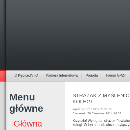
O Kępice.INFO
Kamera Internetowa
Pogoda
Forum GP24
Menu
STRAŻAK Z MYŚLENIC
KOLEGI
główne
Wpisany przez Głos Pomorza
Czwartek, 26 Czerwiec 2014 14:59
Krzysztof Wylegała, strażak Powiat
Główna
kolegi. W ten sposób chce przyłączyć