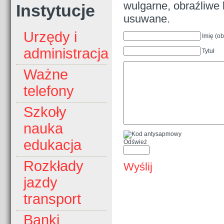
wulgarne, obraźliwe 
Instytucje
usuwane.
Urzędy i
Imię (o
administracja
Tytuł
Ważne
telefony
Szkoły
nauka
edukacja
Odśwież
Rozkłady
Wyślij
jazdy
transport
Banki