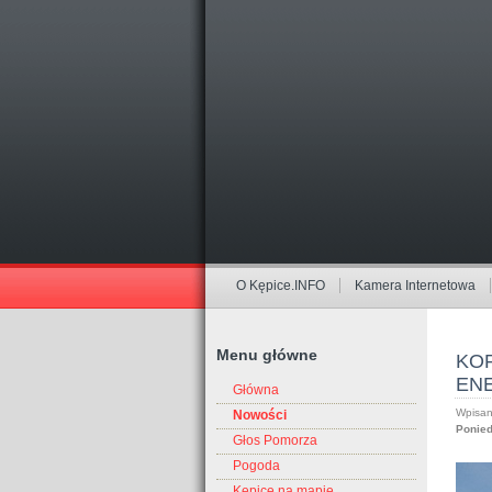
O Kępice.INFO
Kamera Internetowa
Menu główne
KO
EN
Główna
Wpisan
Nowości
Ponied
Głos Pomorza
Pogoda
Kępice na mapie