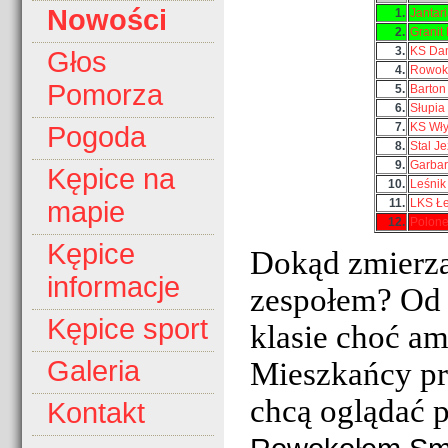
Nowości
1.
Jantar
2.
Granit
3.
KS Da
Głos
4.
Rowok
Pomorza
5.
Barton
6.
Słupia
7.
KS Wł
Pogoda
8.
Stal J
9.
Garbar
Kępice na
10.
Leśnik
11.
LKS Ł
mapie
12.
Polone
Kępice
Dokąd zmierza
informacje
zespołem? Od 
Kępice sport
klasie choć am
Galeria
Mieszkańcy prz
chcą oglądać 
Kontakt