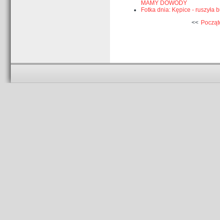
MAMY DOWODY
Fotka dnia: Kępice - ruszyła 
<<
Począt