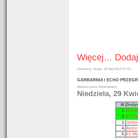
Więcej…
Dodaj
Zmieniony: Środa, 16 Maj 2012 07:10
GARBARNIA I ECHO PRZEGR
Wpisany przez Administrator
Niedziela, 29 Kwi
M.
Druży
1.
Granit
2.
KS Da
3.
Jantar
4.
Barton
5.
KS Wł