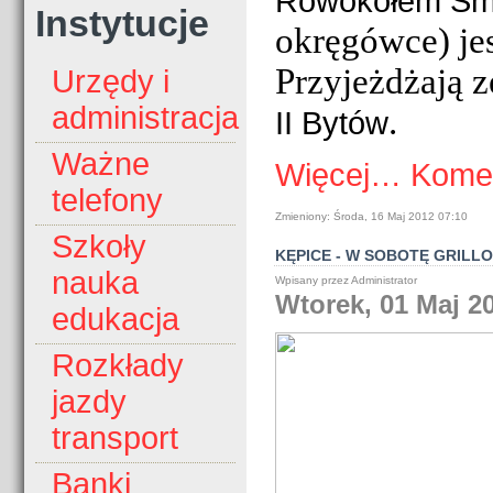
Rowokołem Sm
Instytucje
okręgówce) je
Przyjeżdżają 
Urzędy i
administracja
.
II Bytów
Ważne
Więcej…
Komen
telefony
Zmieniony: Środa, 16 Maj 2012 07:10
Szkoły
KĘPICE - W SOBOTĘ GRILL
nauka
Wpisany przez Administrator
Wtorek, 01 Maj 2
edukacja
Rozkłady
jazdy
transport
Banki