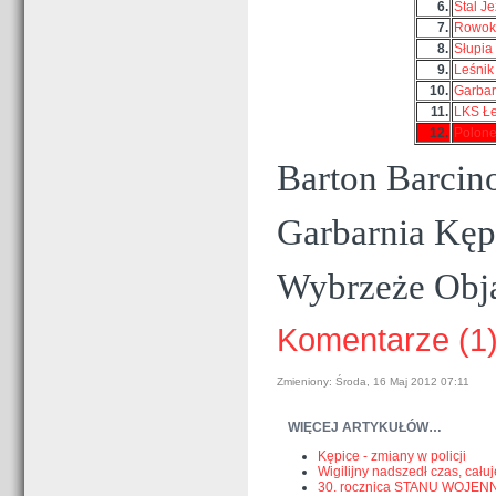
6.
Stal J
7.
Rowok
8.
Słupia
9.
Leśnik
10.
Garbar
11.
LKS Ł
12.
Polone
Barton Barcin
Garbarnia Kęp
Wybrzeże Obja
Komentarze (1
Zmieniony: Środa, 16 Maj 2012 07:11
WIĘCEJ ARTYKUŁÓW…
Kępice - zmiany w policji
Wigilijny nadszedł czas, ca
30. rocznica STANU WOJEN