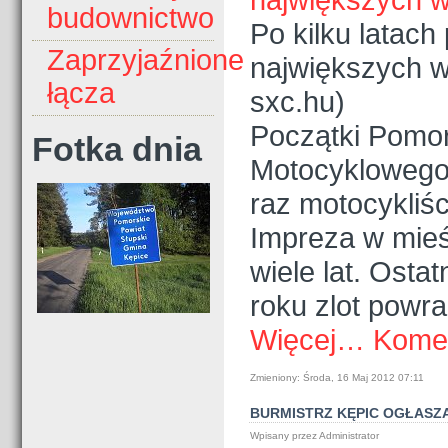
budownictwo
Po kilku latac
Zaprzyjaźnione
największych w
łącza
sxc.hu)
Początki Pomo
Fotka dnia
Motocyklowego
raz motocykliśc
Impreza w mieś
wiele lat. Osta
roku zlot powra
Więcej…
Komen
Zmieniony: Środa, 16 Maj 2012 07:11
BURMISTRZ KĘPIC OGŁASZ
Wpisany przez Administrator