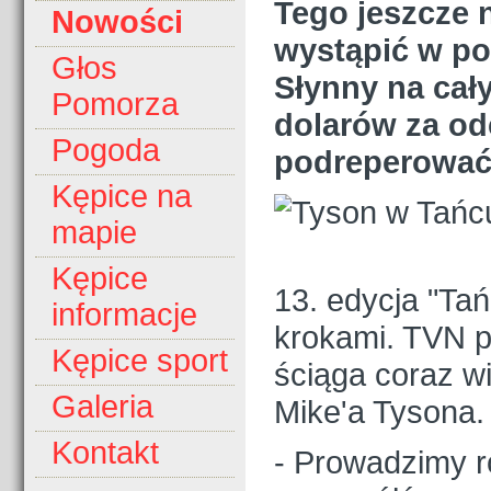
Tego jeszcze n
Nowości
wystąpić w po
Głos
Słynny na cały
Pomorza
dolarów za odc
Pogoda
podreperować 
Kępice na
mapie
Kępice
13. edycja "Tań
informacje
krokami. TVN po
Kępice sport
ściąga coraz w
Galeria
Mike'a Tysona.
Kontakt
- Prowadzimy r