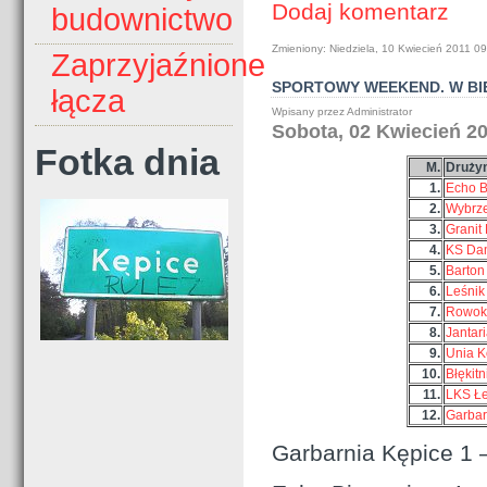
Dodaj komentarz
budownictwo
Zmieniony: Niedziela, 10 Kwiecień 2011 0
Zaprzyjaźnione
SPORTOWY WEEKEND. W BI
łącza
Wpisany przez Administrator
Sobota, 02 Kwiecień 20
Fotka dnia
M.
Druży
1.
Echo B
2.
Wybrz
3.
Granit
4.
KS Da
5.
Barton
6.
Leśnik
7.
Rowok
8.
Jantar
9.
Unia K
10.
Błękit
11.
LKS Ł
12.
Garbar
Garbarnia Kępice 1 