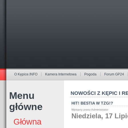
O Kępice.INFO
Kamera Internetowa
Pogoda
Forum GP24
Menu
NOWOŚCI Z KĘPIC I R
HIT! BESTIA W TZG!?
główne
Wpisany przez Administrator
Niedziela, 17 Lip
Główna