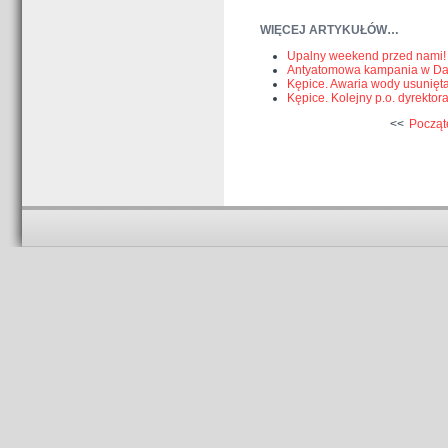
WIĘCEJ ARTYKUŁÓW…
Upalny weekend przed nami!
Antyatomowa kampania w Dar
Kępice. Awaria wody usunięt
Kępice. Kolejny p.o. dyrektor
<<
Począt