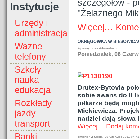
szczegółów - p
Instytucje
"Żelaznego Mik
Urzędy i
Więcej…
Komen
administracja
OKRĘGÓWKA W BIESOWICACH
Ważne
Wpisany przez Administrator
Poniedziałek, 06 Czerw
telefony
Szkoły
nauka
Drutex-Bytovia pok
edukacja
sobie awans do II l
Rozkłady
piłkarze będą mogl
Mickiewicza. Proje
jazdy
nadziei dają słowa 
transport
Więcej…
Dodaj kom
Banki
Zmieniony: Środa, 08 Czerwiec 2011 04:4