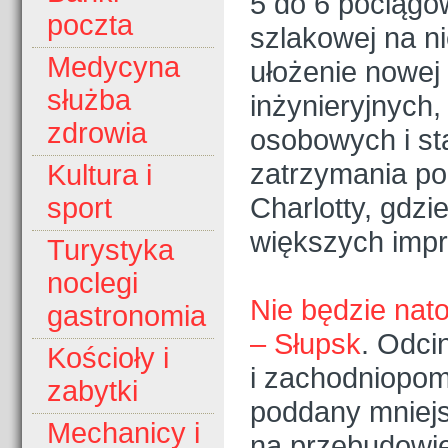
5 do 6 pociągó
poczta
szlakowej na n
Medycyna
ułożenie nowej
służba
inżynieryjnych
zdrowia
osobowych i st
zatrzymania po
Kultura i
Charlotty, gdzi
sport
większych impr
Turystyka
noclegi
Nie będzie nato
gastronomia
– Słupsk
. Odci
Kościoły i
i zachodniopom
zabytki
poddany mniejs
Mechanicy i
na przebudowie