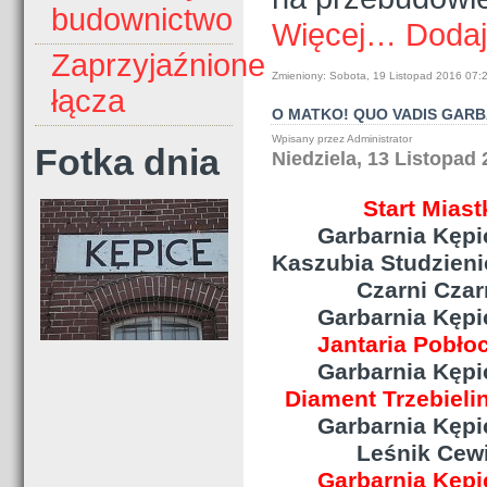
budownictwo
Więcej…
Dodaj
Zaprzyjaźnione
Zmieniony: Sobota, 19 Listopad 2016 07:
łącza
O MATKO! QUO VADIS GARB
Wpisany przez Administrator
Fotka dnia
Niedziela, 13 Listopad 
Start Miastk
Garbarnia Kępice 
Kaszubia Studzieni
Czarni Czarne 2
Garbarnia Kępice
Jantaria Pobłoc
Garbarnia Kępice 
Diament Trzebielin
Garbarnia Kępice
Leśnik Cewice 3
Garbarnia Kępic