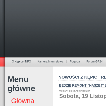
O Kępice.INFO
Kamera Internetowa
Pogoda
Forum GP24
Menu
NOWOŚCI Z KĘPIC I R
BĘDZIE REMONT "NASZEJ" 
główne
Wpisany przez Administrator
Sobota, 19 Listo
Główna