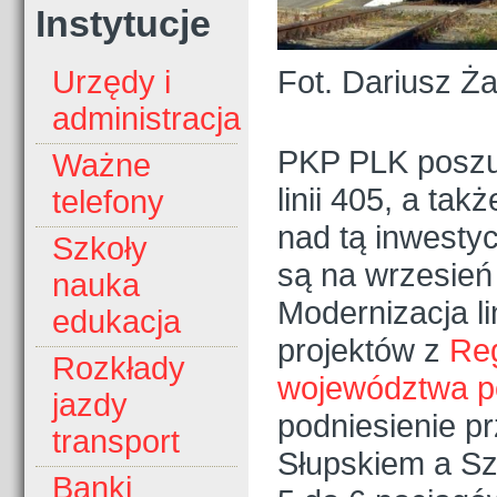
Instytucje
Fot. Dariusz Ż
Urzędy i
administracja
PKP PLK poszuk
Ważne
linii 405, a tak
telefony
nad tą inwesty
Szkoły
są na wrzesień 
nauka
Modernizacja li
edukacja
projektów z
Re
Rozkłady
województwa p
jazdy
podniesienie p
transport
Słupskiem a S
Banki