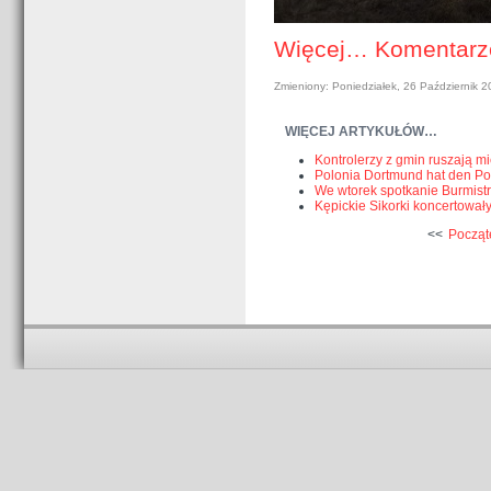
Więcej…
Komentarz
Zmieniony: Poniedziałek, 26 Październik 
WIĘCEJ ARTYKUŁÓW…
Kontrolerzy z gmin ruszają mi
Polonia Dortmund hat den Pot
We wtorek spotkanie Burmist
Kępickie Sikorki koncertował
<<
Począt