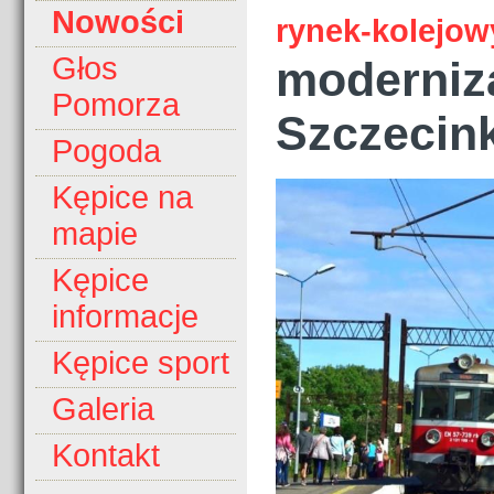
Nowości
rynek-kolejowy
Głos
moderniza
Pomorza
Szczecink
Pogoda
Kępice na
mapie
Kępice
informacje
Kępice sport
Galeria
Kontakt