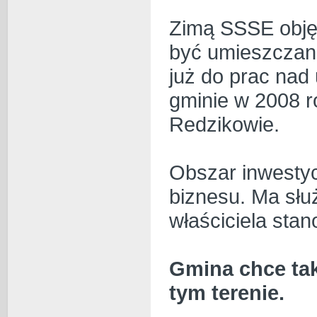
Zimą SSSE obję
być umieszczana
już do prac nad
gminie w 2008 
Redzikowie.
Obszar inwestyc
biznesu. Ma sł
właściciela stan
Gmina chce tak
tym terenie.