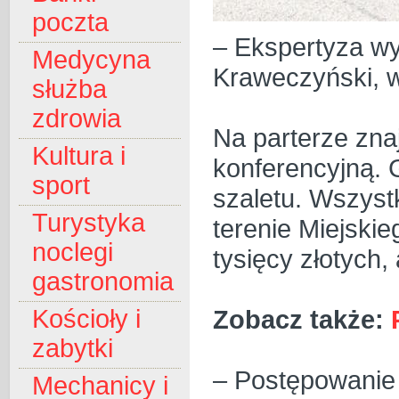
poczta
– Ekspertyza wy
Medycyna
Kraweczyński, w
służba
zdrowia
Na parterze znaj
Kultura i
konferencyjną. G
sport
szaletu. Wszyst
Turystyka
terenie Miejski
noclegi
tysięcy złotych,
gastronomia
Zobacz także:
Kościoły i
zabytki
– Postępowanie 
Mechanicy i