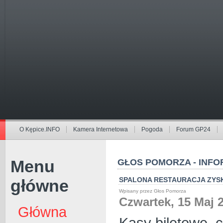
O Kępice.INFO
Kamera Internetowa
Pogoda
Forum GP24
Menu
GŁOS POMORZA - INFO
SPALONA RESTAURACJA ZYS
główne
Wpisany przez Głos Pomorza
Czwartek, 15 Maj 
Główna
Kasy biletowe, 