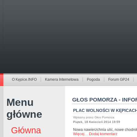
O Kępice.INFO
Kamera Internetowa
Pogoda
Forum GP24
Menu
GŁOS POMORZA - INFO
PLAC WOLNOŚCI W KĘPICACH
główne
Wpisany przez Głos Pomorza
Piątek, 18 Kwiecień 2014 19:59
Główna
Nowa nawierzchnia ulic, nowe chodniki
Więcej…
Dodaj komentarz