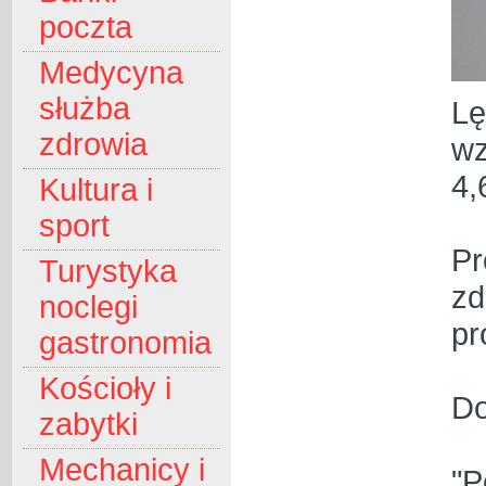
poczta
Medycyna
służba
Lę
zdrowia
wz
4,
Kultura i
sport
Pr
Turystyka
zd
noclegi
pr
gastronomia
Kościoły i
Do
zabytki
Mechanicy i
"P