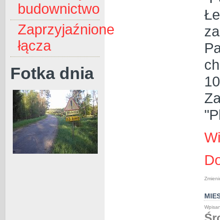
budownictwo
Łe
Zaprzyjaźnione
za
łącza
Pa
ch
Fotka dnia
10
Za
"P
Wi
Do
Zmieni
MIE
Wpisan
Śr