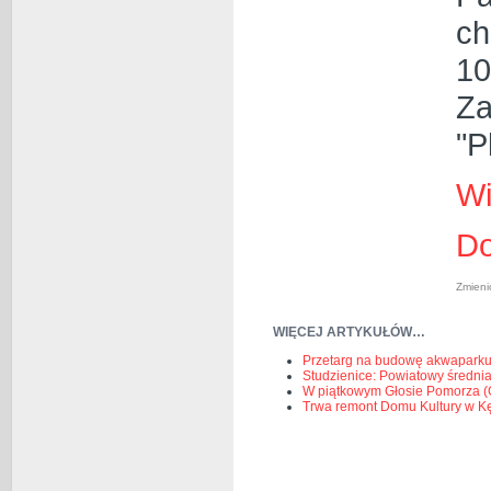
ch
10
Za
"P
Wi
Do
Zmieni
WIĘCEJ ARTYKUŁÓW…
Przetarg na budowę akwapark
Studzienice: Powiatowy średni
W piątkowym Głosie Pomorza (
Trwa remont Domu Kultury w Kę