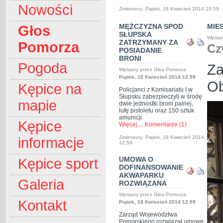
Nowości
Zmieniony: Piątek, 18 Kwiecień 2014 19:59
MĘŻCZYZNA SPOD
MIE
Głos
SŁUPSKA
Wpisan
ZATRZYMANY ZA
Pomorza
Cz
POSIADANIE
BRONI
Pogoda
Za
Wpisany przez Głos Pomorza
Piątek, 18 Kwiecień 2014 12:59
Ob
Kępice na
Policjanci z Komisariatu I w
Słupsku zabezpieczyli w środę
mapie
dwie jednostki broni palnej,
lufę pistoletu oraz 150 sztuk
amunicji.
Kępice
Więcej…
Komentarze (1)
Zmieniony: Piątek, 18 Kwiecień 2014
informacje
12:59
UMOWA O
Kępice sport
DOFINANSOWANIE
AKWAPARKU
Galeria
ROZWIĄZANA
Wpisany przez Głos Pomorza
Kontakt
Piątek, 18 Kwiecień 2014 12:59
Zarząd Województwa
Pomorskiego rozwiązał umowę