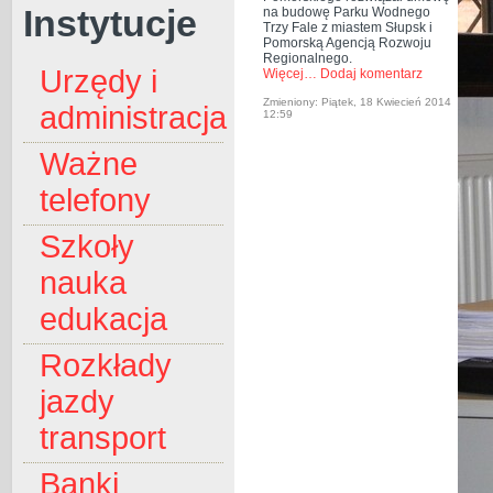
Instytucje
na budowę Parku Wodnego
Trzy Fale z miastem Słupsk i
Pomorską Agencją Rozwoju
Regionalnego.
Urzędy i
Więcej…
Dodaj komentarz
Zmieniony: Piątek, 18 Kwiecień 2014
administracja
12:59
Ważne
telefony
Szkoły
nauka
edukacja
Rozkłady
jazdy
transport
Banki