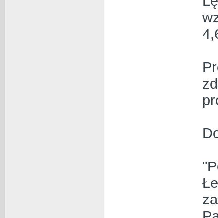
Lę
wz
4,
Pr
zd
pr
Do
"P
Łe
za
Pa