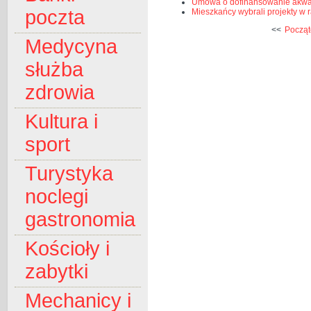
Umowa o dofinansowanie akwa
poczta
Mieszkańcy wybrali projekty w
<<
Począt
Medycyna
służba
zdrowia
Kultura i
sport
Turystyka
noclegi
gastronomia
Kościoły i
zabytki
Mechanicy i