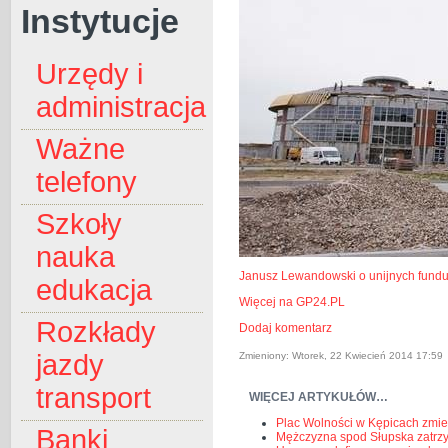
Instytucje
Urzędy i
administracja
Ważne
telefony
Szkoły
nauka
Janusz Lewandowski o unijnych fund
edukacja
Więcej na GP24.PL
Rozkłady
Dodaj komentarz
jazdy
Zmieniony: Wtorek, 22 Kwiecień 2014 17:59
transport
WIĘCEJ ARTYKUŁÓW…
Plac Wolności w Kępicach zmie
Banki
Mężczyzna spod Słupska zatrzy