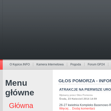
O Kępice.INFO
Kamera Internetowa
Pogoda
Forum GP24
Menu
GŁOS POMORZA - INFO
ATRAKCJE NA PIERWSZE UR
główne
Wpisany przez Głos Pomorza
Środa, 23 Kwiecień 2014 14:59
Główna
26-27 kwietnia Kompleks Basenowo-Re
Więcej…
Dodaj komentarz