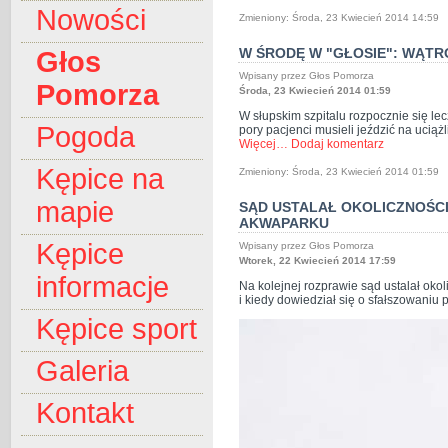
Nowości
Zmieniony: Środa, 23 Kwiecień 2014 14:59
W ŚRODĘ W "GŁOSIE": WĄTR
Głos
Wpisany przez Głos Pomorza
Pomorza
Środa, 23 Kwiecień 2014 01:59
W słupskim szpitalu rozpocznie się le
Pogoda
pory pacjenci musieli jeździć na uciąż
Więcej…
Dodaj komentarz
Kępice na
Zmieniony: Środa, 23 Kwiecień 2014 01:59
mapie
SĄD USTALAŁ OKOLICZNOŚC
AKWAPARKU
Kępice
Wpisany przez Głos Pomorza
Wtorek, 22 Kwiecień 2014 17:59
informacje
Na kolejnej rozprawie sąd ustalał oko
i kiedy dowiedział się o sfałszowaniu
Kępice sport
Galeria
Kontakt